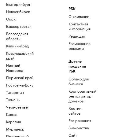
Екатеринбург
РБК
Новосибирск
О компании
Омск
Контактная
Башкортостан
информация
Вологодская
Редакция
область
Размещение
Калининград
рекламы
Краснодарский
край
Другие
Нижний
продукты
Новгород
РБК
Пермский край
Облако для
бизнеса
Ростов-на-Дону
Корпоративный
Татарстан
регистратор
Тюмень
доменов
Черноземье
Хостинг
сайтов
Кавказ
Рег.решения
Карелия
Знакомства
Мурманск
Сайт
Приморский