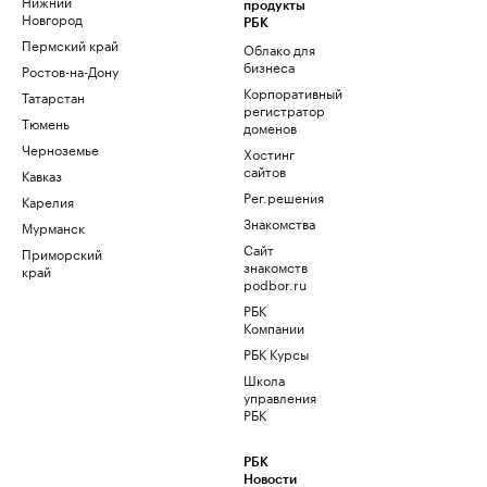
Нижний
продукты
Новгород
РБК
Пермский край
Облако для
бизнеса
Ростов-на-Дону
Корпоративный
Татарстан
регистратор
Тюмень
доменов
Черноземье
Хостинг
сайтов
Кавказ
Рег.решения
Карелия
Знакомства
Мурманск
Сайт
Приморский
знакомств
край
podbor.ru
РБК
Компании
РБК Курсы
Школа
управления
РБК
РБК
Новости