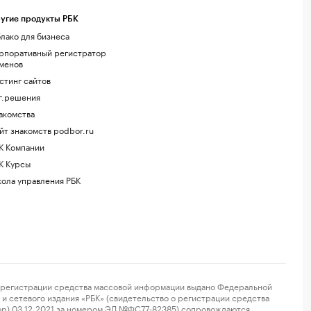
угие продукты РБК
лако для бизнеса
рпоративный регистратор
менов
стинг сайтов
г.решения
акомства
йт знакомств podbor.ru
К Компании
К Курсы
ола управления РБК
регистрации средства массовой информации выдано Федеральной
и сетевого издания «РБК» (свидетельство о регистрации средства
ор) 03.12.2021 за номером ЭЛ №ФС77-82385) сопровождаются