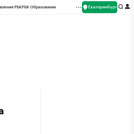
Екатеринбург
вления РБК
РБК Образование
редитные рейтинги
Франшизы
Газета
ок наличной валюты
а