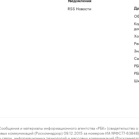
Уведомления
RSS Новости
Др
Об
Ко
до
Хо
Ре
Зн
Са
РБ
РБ
Шк
ения и материалы информационного агентства «РБК» (свидетельство о 
овых коммуникаций (Роскомнадзор) 09.12.2015 за номером ИА №ФС77-63848) 
 связи, информационных технологий и массовых коммуникаций (Роскомнадз