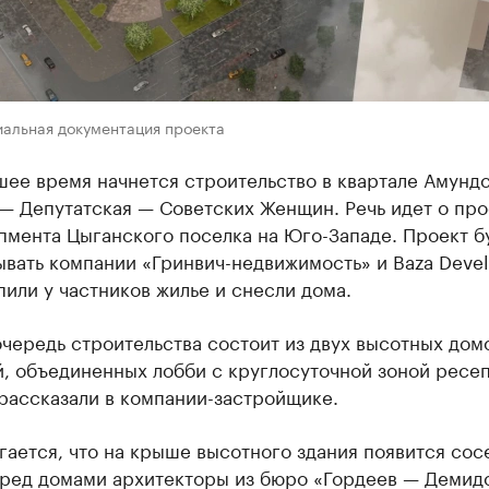
иальная документация проекта
шее время начнется строительство в квартале Амунд
— Депутатская — Советских Женщин. Речь идет о про
пмента Цыганского поселка на Юго-Западе. Проект б
ывать компании «Гринвич-недвижимость» и Baza Deve
или у частников жилье и снесли дома.
чередь строительства состоит из двух высотных домо
й, объединенных лобби с круглосуточной зоной ресе
рассказали в компании-застройщике.
ается, что на крыше высотного здания появится сос
еред домами архитекторы из бюро «Гордеев — Демид