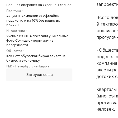
запроекти
Военная операция на Украине. Главное
Политика
Акции IT-компании «Софтлайн»
Всего де
подскочили на 16% без видимых
9 гектаро
причин
реализов
Инвестиции
Ученые из США показали уникальные
прогулочн
фото Солнца с «перьями» на
поверхности
«Обществ
Общество
редевелоп
Как Петербургская биржа влияет на
бизнес и экономику
компания 
РБК и Петербургская Биржа
власти ра
детских с
Загрузить еще
Кварталы
(многоэта
против з
человек.