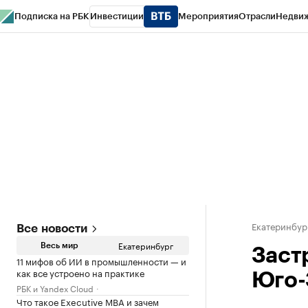
Подписка на РБК
Инвестиции
Мероприятия
Отрасли
Недви
РБК Курсы
РБК Life
Тренды
Визионеры
Национальные проекты
Горо
Спецпроекты СПб
Конференции СПб
Спецпроекты
Проверка конт
Екатеринбур
Все новости
Екатеринбург
Весь мир
Заст
11 мифов об ИИ в промышленности — и
как все устроено на практике
Юго-
РБК и Yandex Cloud
Что такое Executive MBA и зачем