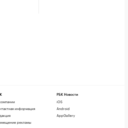
К
РБК Новости
компании
iOS
нтактная информация
Android
дакция
AppGallery
змещение рекламы