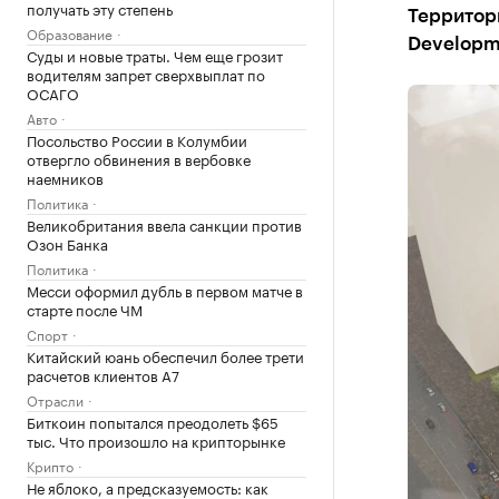
получать эту степень
Территор
Образование
Developm
Суды и новые траты. Чем еще грозит
водителям запрет сверхвыплат по
ОСАГО
Авто
Посольство России в Колумбии
отвергло обвинения в вербовке
наемников
Политика
Великобритания ввела санкции против
Озон Банка
Политика
Месси оформил дубль в первом матче в
старте после ЧМ
Спорт
Китайский юань обеспечил более трети
расчетов клиентов А7
Отрасли
Биткоин попытался преодолеть $65
тыс. Что произошло на крипторынке
Крипто
Не яблоко, а предсказуемость: как