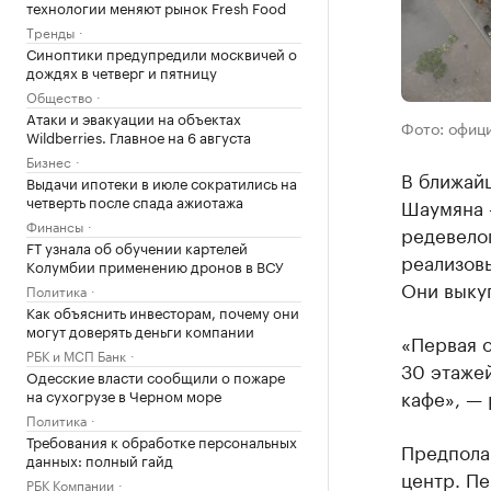
технологии меняют рынок Fresh Food
Тренды
Синоптики предупредили москвичей о
дождях в четверг и пятницу
Общество
Атаки и эвакуации на объектах
Фото: офиц
Wildberries. Главное на 6 августа
Бизнес
В ближай
Выдачи ипотеки в июле сократились на
четверть после спада ажиотажа
Шаумяна 
Финансы
редевело
FT узнала об обучении картелей
реализов
Колумбии применению дронов в ВСУ
Они выкуп
Политика
Как объяснить инвесторам, почему они
могут доверять деньги компании
«Первая о
РБК и МСП Банк
30 этаже
Одесские власти сообщили о пожаре
кафе», — 
на сухогрузе в Черном море
Политика
Требования к обработке персональных
Предполаг
данных: полный гайд
центр. П
РБК Компании