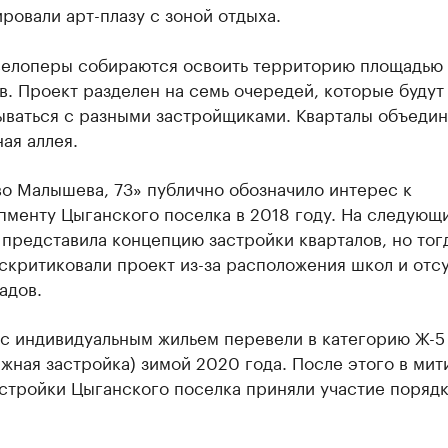
ровали арт-плазу с зоной отдыха.
велоперы собираются освоить территорию площадью 
в. Проект разделен на семь очередей, которые будут
ываться с разными застройщиками. Кварталы объедин
ая аллея.
о Малышева, 73» публично обозначило интерес к
менту Цыганского поселка в 2018 году. На следующ
представила концепцию застройки кварталов, но тог
скритиковали проект из-за расположения школ и отс
адов.
 с индивидуальным жильем перевели в категорию Ж-5
жная застройка) зимой 2020 года. После этого в мит
астройки Цыганского поселка приняли участие поряд