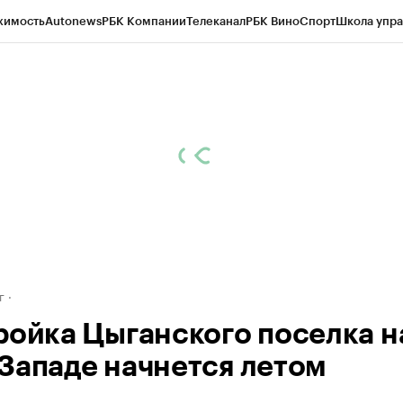
жимость
Autonews
РБК Компании
Телеканал
РБК Вино
Спорт
Школа упра
д
Стиль
Крипто
РБК Бизнес-среда
Дискуссионный клуб
Исследования
К
рагентов
Политика
Экономика
Бизнес
Технологии и медиа
Финансы
Рын
г
ройка Цыганского поселка н
Западе начнется летом