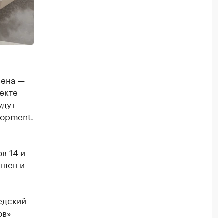
сена —
екте
удут
lopment.
в 14 и
пшен и
едский
ов»