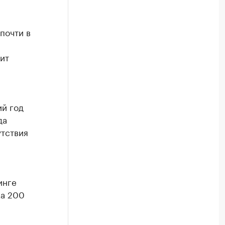
почти в
ит
ий год
да
утствия
инге
ка 200