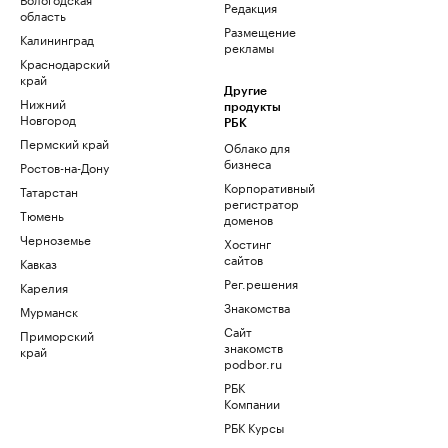
Редакция
область
Размещение
Калининград
рекламы
Краснодарский
край
Другие
Нижний
продукты
Новгород
РБК
Пермский край
Облако для
бизнеса
Ростов-на-Дону
Корпоративный
Татарстан
регистратор
Тюмень
доменов
Черноземье
Хостинг
сайтов
Кавказ
Рег.решения
Карелия
Знакомства
Мурманск
Сайт
Приморский
знакомств
край
podbor.ru
РБК
Компании
РБК Курсы