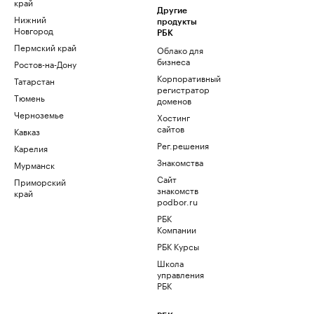
край
Другие
Нижний
продукты
Новгород
РБК
Пермский край
Облако для
бизнеса
Ростов-на-Дону
Корпоративный
Татарстан
регистратор
Тюмень
доменов
Черноземье
Хостинг
сайтов
Кавказ
Рег.решения
Карелия
Знакомства
Мурманск
Сайт
Приморский
знакомств
край
podbor.ru
РБК
Компании
РБК Курсы
Школа
управления
РБК