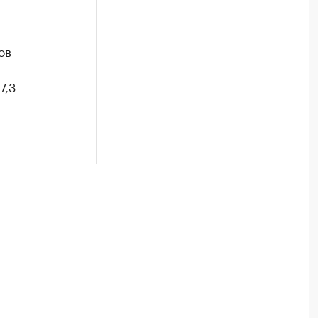
ов
7,3