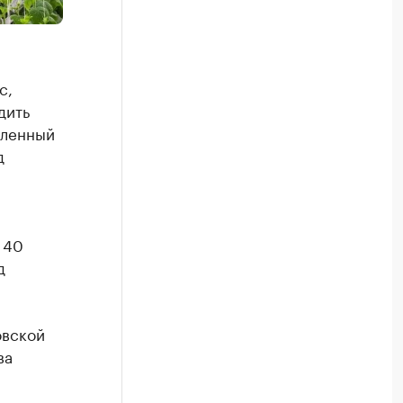
с,
дить
шленный
д
 40
д
овской
ва