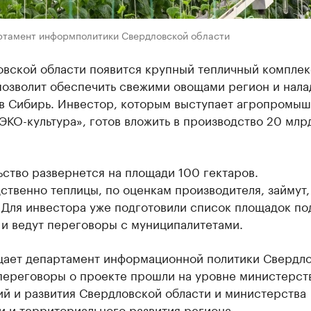
ртамент информполитики Свердловской области
овской области появится крупный тепличный комплек
позволит обеспечить свежими овощами регион и нала
 в Сибирь. Инвестор, которым выступает агропромы
ЭКО-культура», готов вложить в производство 20 млр
ство развернется на площади 100 гектаров.
твенно теплицы, по оценкам производителя, займут,
 Для инвестора уже подготовили список площадок по
 и ведут переговоры с муниципалитетами.
щает департамент информационной политики Свердл
 переговоры о проекте прошли на уровне министерст
ий и развития Свердловской области и министерства
 и территориального развития региона.