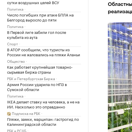
сутки воздушных целей ВСУ
Областны
Политика
реализац
Число погибших при атаке БПЛА на
Белгород выросло до пяти
Политика
В Первой лиге забили гол после
кульбита из аута
Спорт
В АТОР сообщили, что туристы из
России не жаловались на пляжи Аланьи
Общество
Как работает крупнейшая товарно-
сырьевая биржа страны
РБК и Петербургская Биржа
Армия России ударила по НПЗ в
Сумской области
Политика
IKEA делает ставку на человека, а не на
ИИ. Насколько это оправданно
Подписка на РБК
Пляжи, замки, марципан: гастрогид по
Калининградской области
РБК и РСХБ