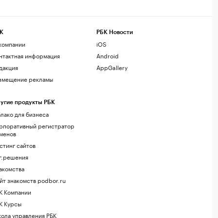
К
РБК Новости
компании
iOS
нтактная информация
Android
дакция
AppGallery
змещение рекламы
угие продукты РБК
лако для бизнеса
рпоративный регистратор
менов
стинг сайтов
г.решения
акомства
йт знакомств podbor.ru
К Компании
К Курсы
ола управления РБК