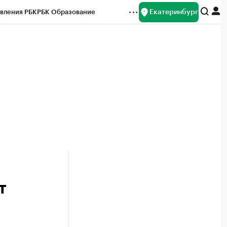
Екатеринбург
вления РБК
РБК Образование
редитные рейтинги
Франшизы
Газета
ок наличной валюты
т