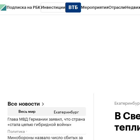
Подписка на РБК
Инвестиции
Мероприятия
Отрасли
Недви
РБК Курсы
РБК Life
Тренды
Визионеры
Национальные проекты
Горо
Спецпроекты СПб
Конференции СПб
Спецпроекты
Проверка конт
Екатеринбур
Все новости
Екатеринбург
Весь мир
В Св
Глава МВД Германии заявил, что страна
«стала целью гибридной войны»
тепл
Политика
Минобороны назвало число сбитых за