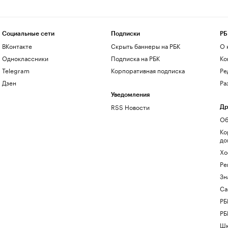
Социальные сети
Подписки
РБ
ВКонтакте
Скрыть баннеры на РБК
О 
Одноклассники
Подписка на РБК
Ко
Telegram
Корпоративная подписка
Ре
Дзен
Ра
Уведомления
RSS Новости
Др
Об
Ко
до
Хо
Ре
Зн
Са
РБ
РБ
Шк