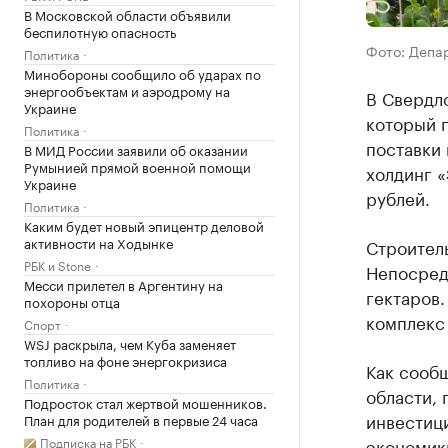
В Московской области объявили
беспилотную опасность
Фото: Депа
Политика
Минобороны сообщило об ударах по
энергообъектам и аэродрому на
В Свердл
Украине
который 
Политика
поставки
В МИД России заявили об оказании
Румынией прямой военной помощи
холдинг «
Украине
рублей.
Политика
Каким будет новый эпицентр деловой
активности на Ходынке
Строитель
РБК и Stone
Непосредс
Месси прилетел в Аргентину на
гектаров.
похороны отца
комплекс
Спорт
WSJ раскрыла, чем Куба заменяет
топливо на фоне энергокризиса
Как сооб
Политика
области,
Подросток стал жертвой мошенников.
инвестиц
План для родителей в первые 24 часа
Подписка на РБК
экономики