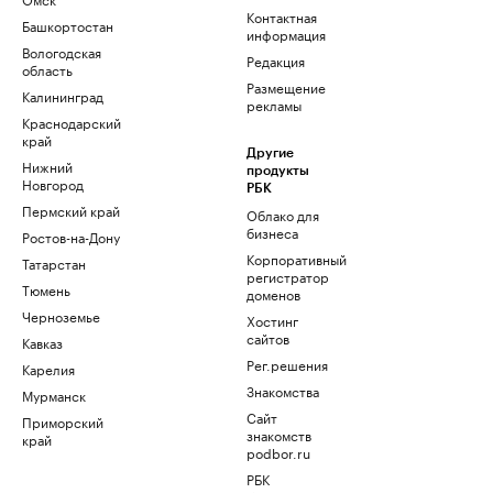
Контактная
Башкортостан
информация
Вологодская
Редакция
область
Размещение
Калининград
рекламы
Краснодарский
край
Другие
Нижний
продукты
Новгород
РБК
Пермский край
Облако для
бизнеса
Ростов-на-Дону
Корпоративный
Татарстан
регистратор
Тюмень
доменов
Черноземье
Хостинг
сайтов
Кавказ
Рег.решения
Карелия
Знакомства
Мурманск
Сайт
Приморский
знакомств
край
podbor.ru
РБК