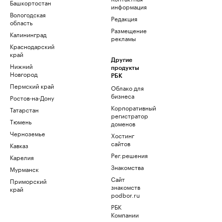
Башкортостан
информация
Вологодская
Редакция
область
Размещение
Калининград
рекламы
Краснодарский
край
Другие
Нижний
продукты
Новгород
РБК
Пермский край
Облако для
бизнеса
Ростов-на-Дону
Корпоративный
Татарстан
регистратор
Тюмень
доменов
Черноземье
Хостинг
сайтов
Кавказ
Рег.решения
Карелия
Знакомства
Мурманск
Сайт
Приморский
знакомств
край
podbor.ru
РБК
Компании