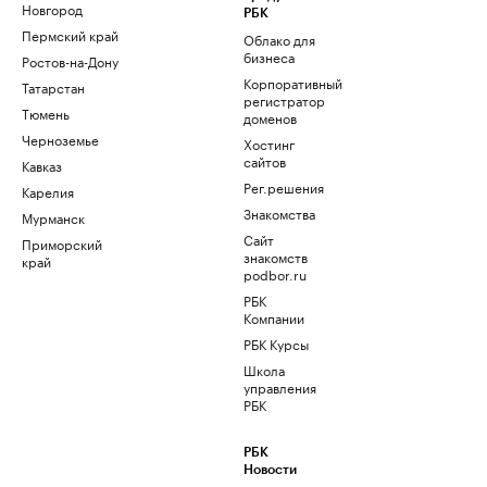
Новгород
РБК
Пермский край
Облако для
бизнеса
Ростов-на-Дону
Корпоративный
Татарстан
регистратор
Тюмень
доменов
Черноземье
Хостинг
сайтов
Кавказ
Рег.решения
Карелия
Знакомства
Мурманск
Сайт
Приморский
знакомств
край
podbor.ru
РБК
Компании
РБК Курсы
Школа
управления
РБК
РБК
Новости