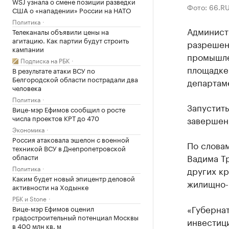
WSJ узнала о смене позиции разведки
Фото: 66.R
США о «нападении» России на НАТО
Политика
Админист
Телеканалы объявили цены на
агитацию. Как партии будут строить
разрешен
кампании
промышле
Подписка на РБК
площадке
В результате атаки ВСУ по
Белгородской области пострадали два
департам
человека
Политика
Запустить
Вице-мэр Ефимов сообщил о росте
числа проектов КРТ до 470
завершен 
Экономика
Россия атаковала эшелон с военной
По слова
техникой ВСУ в Днепропетровской
Вадима Тр
области
Политика
других кр
Каким будет новый эпицентр деловой
жилищно-
активности на Ходынке
РБК и Stone
«Губерна
Вице-мэр Ефимов оценил
градостроительный потенциал Москвы
инвестиц
в 400 млн кв. м