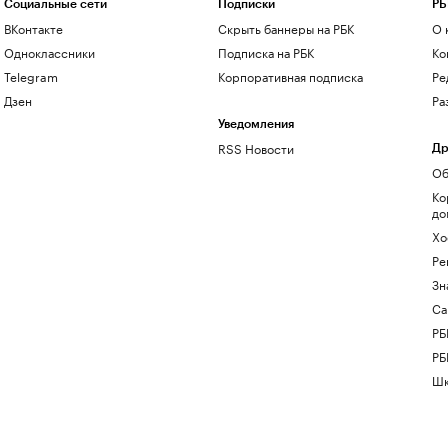
Социальные сети
Подписки
РБ
ВКонтакте
Скрыть баннеры на РБК
О 
Одноклассники
Подписка на РБК
Ко
Telegram
Корпоративная подписка
Ре
Дзен
Ра
Уведомления
RSS Новости
Др
Об
Ко
до
Хо
Ре
Зн
Са
РБ
РБ
Шк