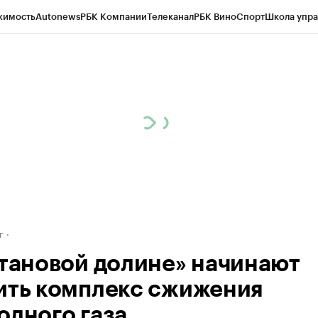
жимость
Autonews
РБК Компании
Телеканал
РБК Вино
Спорт
Школа упра
д
Стиль
Крипто
РБК Бизнес-среда
Дискуссионный клуб
Исследования
К
рагентов
Политика
Экономика
Бизнес
Технологии и медиа
Финансы
Рын
г
итановой долине» начинают
ить комплекс сжижения
одного газа