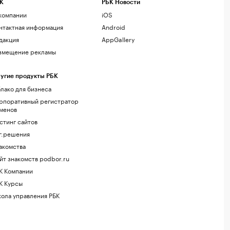
К
РБК Новости
компании
iOS
нтактная информация
Android
дакция
AppGallery
змещение рекламы
угие продукты РБК
лако для бизнеса
рпоративный регистратор
менов
стинг сайтов
г.решения
акомства
йт знакомств podbor.ru
К Компании
К Курсы
ола управления РБК