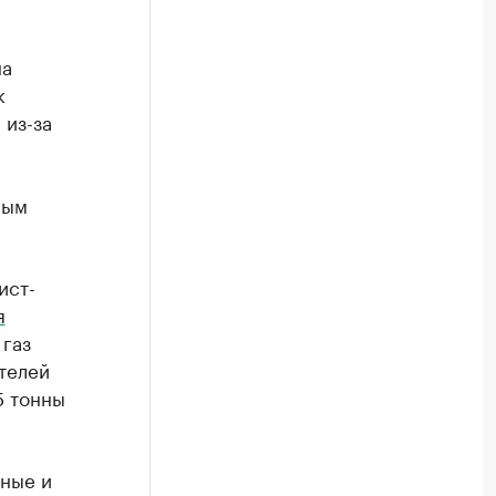
на
к
 из-за
ным
ист-
я
газ
ателей
5 тонны
ные и