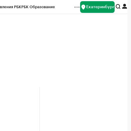
Екатеринбург
вления РБК
РБК Образование
редитные рейтинги
Франшизы
Газета
ок наличной валюты