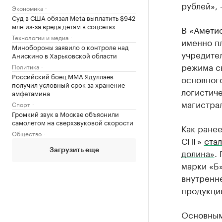
рублей», 
Экономика
Суд в США обязал Meta выплатить $942
млн из-за вреда детям в соцсетях
В «Амети
Технологии и медиа
именно пл
Минобороны заявило о контроле над
учредител
Анискино в Харьковской области
режима св
Политика
Российский боец ММА Ядуллаев
основного
получил условный срок за хранение
логистич
амфетамина
магистра
Спорт
Громкий звук в Москве объяснили
самолетом на сверхзвуковой скорости
Как ранее
Общество
СПГ»
ста
долина»
.
Загрузить еще
марки «Б»
внутренне
продукции
Основным