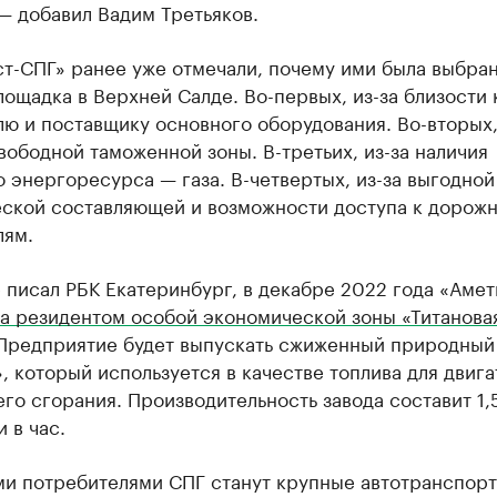
— добавил Вадим Третьяков.
ст-СПГ» ранее уже отмечали, почему ими была выбра
ощадка в Верхней Салде. Во-первых, из-за близости 
ю и поставщику основного оборудования. Во-вторых,
ободной таможенной зоны. В-третьих, из-за наличия
 энергоресурса — газа. В-четвертых, из-за выгодной
еской составляющей и возможности доступа к дорож
лям.
 писал РБК Екатеринбург, в декабре 2022 года «Амет
ла резидентом особой экономической зоны «Титанова
 Предприятие будет выпускать сжиженный природный 
, который используется в качестве топлива для двиг
го сгорания. Производительность завода составит 1,
 в час.
и потребителями СПГ станут крупные автотранспорт