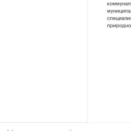
коммунал
муниципал
специали
природног