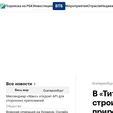
Подписка на РБК
Инвестиции
Мероприятия
Отрасли
Недви
РБК Курсы
РБК Life
Тренды
Визионеры
Национальные проекты
Горо
Спецпроекты СПб
Конференции СПб
Спецпроекты
Проверка конт
Екатеринбур
Все новости
Екатеринбург
Весь мир
В «Т
Мессенджер «Макс» откроет API для
сторонних приложений
стро
Общество
прир
Военная операция на Украине. Онлайн