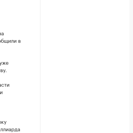
на
общили в
 уже
ву.
асти
и
оку
иллиарда