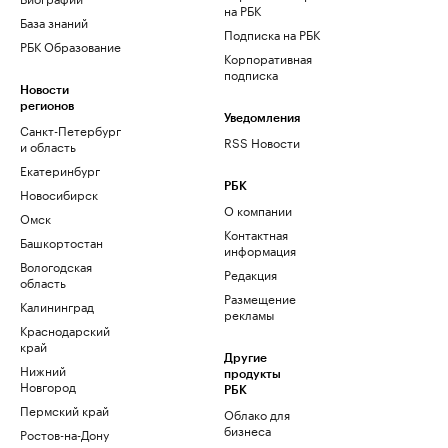
на РБК
База знаний
Подписка на РБК
РБК Образование
Корпоративная
подписка
Новости
регионов
Уведомления
Санкт-Петербург
RSS Новости
и область
Екатеринбург
РБК
Новосибирск
О компании
Омск
Контактная
Башкортостан
информация
Вологодская
Редакция
область
Размещение
Калининград
рекламы
Краснодарский
край
Другие
Нижний
продукты
Новгород
РБК
Пермский край
Облако для
бизнеса
Ростов-на-Дону