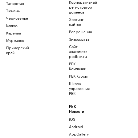
Корпоративный
Татарстан
регистратор
Тюмень
доменов
Черноземье
Хостинг
сайтов
Кавказ
Рег.решения
Карелия
Знакомства
Мурманск
Сайт
Приморский
знакомств
край
podbor.ru
РБК
Компании
РБК Курсы
Школа
управления
РБК
РБК
Новости
iOS
Android
AppGallery