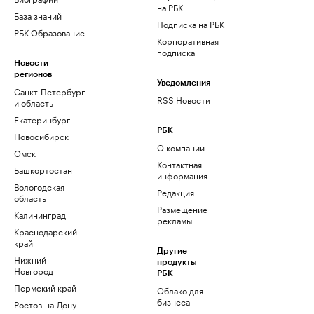
на РБК
База знаний
Подписка на РБК
РБК Образование
Корпоративная
подписка
Новости
регионов
Уведомления
Санкт-Петербург
RSS Новости
и область
Екатеринбург
РБК
Новосибирск
О компании
Омск
Контактная
Башкортостан
информация
Вологодская
Редакция
область
Размещение
Калининград
рекламы
Краснодарский
край
Другие
Нижний
продукты
Новгород
РБК
Пермский край
Облако для
бизнеса
Ростов-на-Дону