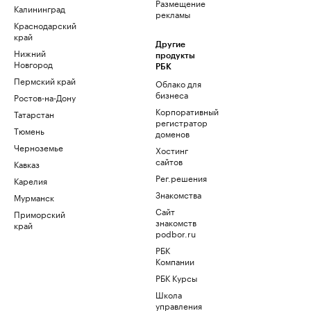
Размещение
Калининград
рекламы
Краснодарский
край
Другие
Нижний
продукты
Новгород
РБК
Пермский край
Облако для
бизнеса
Ростов-на-Дону
Корпоративный
Татарстан
регистратор
Тюмень
доменов
Черноземье
Хостинг
сайтов
Кавказ
Рег.решения
Карелия
Знакомства
Мурманск
Сайт
Приморский
знакомств
край
podbor.ru
РБК
Компании
РБК Курсы
Школа
управления