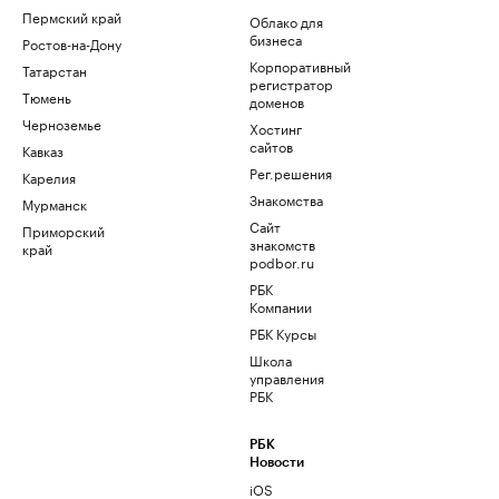
Пермский край
Облако для
бизнеса
Ростов-на-Дону
Корпоративный
Татарстан
регистратор
Тюмень
доменов
Черноземье
Хостинг
сайтов
Кавказ
Рег.решения
Карелия
Знакомства
Мурманск
Сайт
Приморский
знакомств
край
podbor.ru
РБК
Компании
РБК Курсы
Школа
управления
РБК
РБК
Новости
iOS