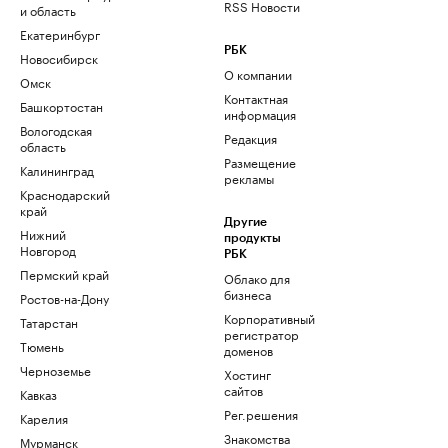
RSS Новости
и область
Екатеринбург
РБК
Новосибирск
О компании
Омск
Контактная
Башкортостан
информация
Вологодская
Редакция
область
Размещение
Калининград
рекламы
Краснодарский
край
Другие
Нижний
продукты
Новгород
РБК
Пермский край
Облако для
бизнеса
Ростов-на-Дону
Корпоративный
Татарстан
регистратор
Тюмень
доменов
Черноземье
Хостинг
сайтов
Кавказ
Рег.решения
Карелия
Знакомства
Мурманск