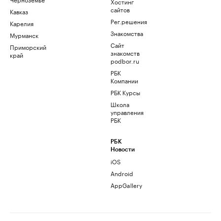
Хостинг
сайтов
Кавказ
Рег.решения
Карелия
Знакомства
Мурманск
Сайт
Приморский
знакомств
край
podbor.ru
РБК
Компании
РБК Курсы
Школа
управления
РБК
РБК
Новости
iOS
Android
AppGallery