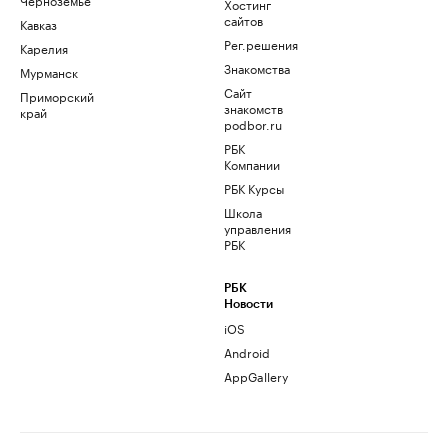
Хостинг
сайтов
Кавказ
Рег.решения
Карелия
Знакомства
Мурманск
Сайт
Приморский
знакомств
край
podbor.ru
РБК
Компании
РБК Курсы
Школа
управления
РБК
РБК
Новости
iOS
Android
AppGallery