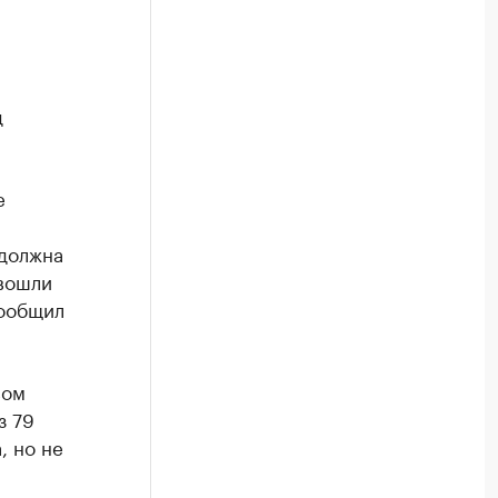
д
е
 должна
 вошли
сообщил
вом
з 79
, но не