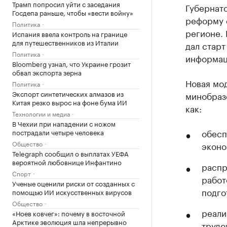
Трамп попросил уйти с заседания
Губернат
Госдепа раньше, чтобы «вести войну»
реформу 
Политика
регионе. 
Испания ввела контроль на границе
для путешественников из Италии
дал старт
Политика
информац
Bloomberg узнал, что Украине грозит
обвал экспорта зерна
Новая мод
Политика
Экспорт синтетических алмазов из
минобраз
Китая резко вырос на фоне бума ИИ
как:
Технологии и медиа
В Чехии при нападении с ножом
обесп
пострадали четыре человека
Общество
эконо
Telegraph сообщил о выплатах УЕФА
вероятной любовнице Инфантино
распр
Спорт
работ
Ученые оценили риски от созданных с
подго
помощью ИИ искусственных вирусов
Общество
реали
«Ноев ковчег»: почему в восточной
Арктике эволюция шла непрерывно
трудо