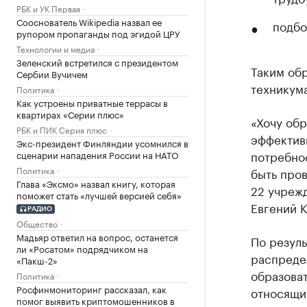
РБК и УК Первая
Сооснователь Wikipedia назвал ее
подбо
рупором пропаганды под эгидой ЦРУ
Технологии и медиа
Зеленский встретился с президентом
Таким обр
Сербии Вучичем
техникум
Политика
Как устроены приватные террасы в
квартирах «Серии плюс»
«Хочу об
РБК и ПИК Серия плюс
эффективн
Экс-президент Финляндии усомнился в
потребнос
сценарии нападения России на НАТО
Политика
быть пров
Глава «Эксмо» назвал книгу, которая
22 учреж
поможет стать «лучшей версией себя»
Евгений 
РАДИО
Общество
Мадьяр ответил на вопрос, останется
По резул
ли «Росатом» подрядчиком на
распреде
«Пакш-2»
образова
Политика
Росфинмониторинг рассказал, как
относящи
помог выявить криптомошенников в