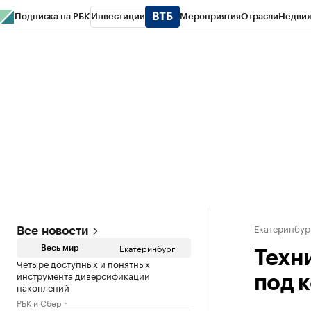
Подписка на РБК
Инвестиции
Мероприятия
Отрасли
Недви
РБК Курсы
РБК Life
Тренды
Визионеры
Национальные проекты
Горо
Спецпроекты СПб
Конференции СПб
Спецпроекты
Проверка конт
Екатеринбур
Все новости
Екатеринбург
Весь мир
Техн
Четыре доступных и понятных
инструмента диверсификации
под 
накоплений
РБК и Сбер