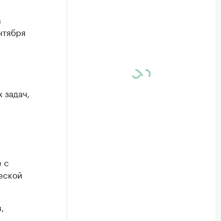
в
нтября
 задач,
 с
еской
,