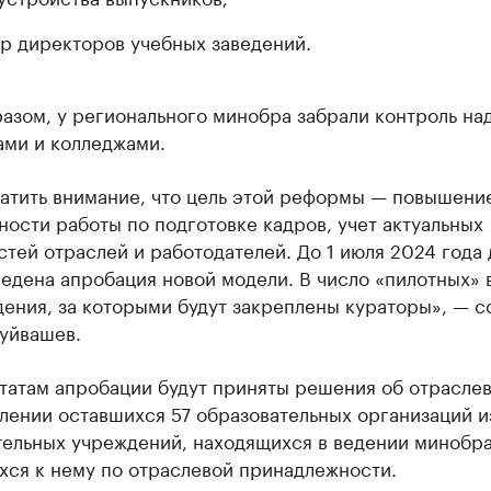
р директоров учебных заведений.
азом, у регионального минобра забрали контроль на
ами и колледжами.
ратить внимание, что цель этой реформы — повышени
ости работы по подготовке кадров, учет актуальных
тей отраслей и работодателей. До 1 июля 2024 года
едена апробация новой модели. В число «пилотных»
дения, за которыми будут закреплены кураторы», — 
Куйвашев.
ьтатам апробации будут приняты решения об отрасле
лении оставшихся 57 образовательных организаций и
тельных учреждений, находящихся в ведении минобра
хся к нему по отраслевой принадлежности.