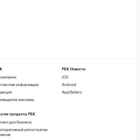
К
РБК Новости
компании
iOS
нтактная информация
Android
дакция
AppGallery
змещение рекламы
угие продукты РБК
лако для бизнеса
рпоративный регистратор
менов