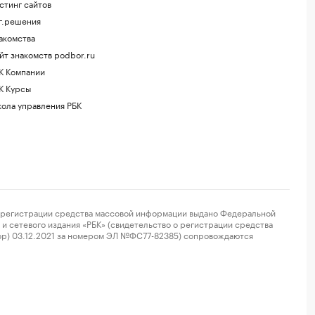
стинг сайтов
г.решения
акомства
йт знакомств podbor.ru
К Компании
К Курсы
ола управления РБК
регистрации средства массовой информации выдано Федеральной
и сетевого издания «РБК» (свидетельство о регистрации средства
ор) 03.12.2021 за номером ЭЛ №ФС77-82385) сопровождаются