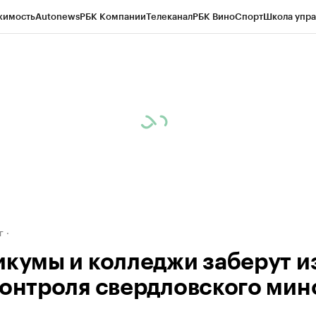
жимость
Autonews
РБК Компании
Телеканал
РБК Вино
Спорт
Школа упра
д
Стиль
Крипто
РБК Бизнес-среда
Дискуссионный клуб
Исследования
К
рагентов
Политика
Экономика
Бизнес
Технологии и медиа
Финансы
Рын
г
икумы и колледжи заберут и
контроля свердловского мин