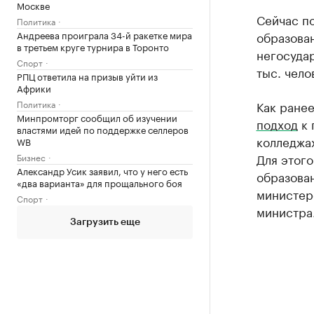
Москве
Сейчас п
Политика
Андреева проиграла 34-й ракетке мира
образован
в третьем круге турнира в Торонто
негосудар
Спорт
тыс. чело
РПЦ ответила на призыв уйти из
Африки
Политика
Как ранее
Минпромторг сообщил об изучении
подход
к 
властями идей по поддержке селлеров
колледжах
WB
Для этог
Бизнес
Александр Усик заявил, что у него есть
образова
«два варианта» для прощального боя
министер
Спорт
министра
Загрузить еще