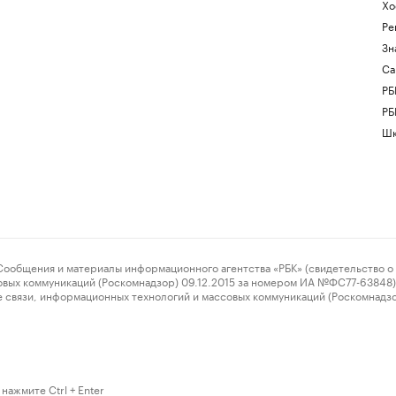
Хо
Ре
Зн
Са
РБ
РБ
Шк
ения и материалы информационного агентства «РБК» (свидетельство о 
овых коммуникаций (Роскомнадзор) 09.12.2015 за номером ИА №ФС77-63848) 
 связи, информационных технологий и массовых коммуникаций (Роскомнадз
нажмите Ctrl + Enter