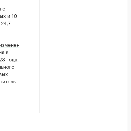
го
ых и 10
24,7
 изменен
ия в
23 года.
льного
вых
титель