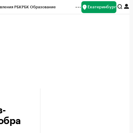
Екатеринбург
вления РБК
РБК Образование
редитные рейтинги
Франшизы
Газета
ок наличной валюты
з-
обра