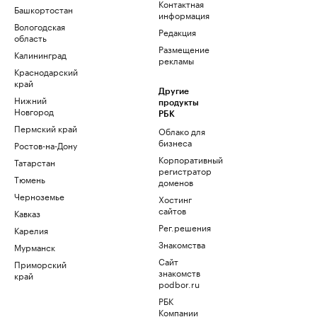
Контактная
Башкортостан
информация
Вологодская
Редакция
область
Размещение
Калининград
рекламы
Краснодарский
край
Другие
Нижний
продукты
Новгород
РБК
Пермский край
Облако для
бизнеса
Ростов-на-Дону
Корпоративный
Татарстан
регистратор
Тюмень
доменов
Черноземье
Хостинг
сайтов
Кавказ
Рег.решения
Карелия
Знакомства
Мурманск
Сайт
Приморский
знакомств
край
podbor.ru
РБК
Компании