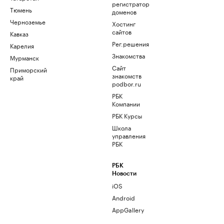
регистратор
Тюмень
доменов
Черноземье
Хостинг
сайтов
Кавказ
Рег.решения
Карелия
Знакомства
Мурманск
Сайт
Приморский
знакомств
край
podbor.ru
РБК
Компании
РБК Курсы
Школа
управления
РБК
РБК
Новости
iOS
Android
AppGallery