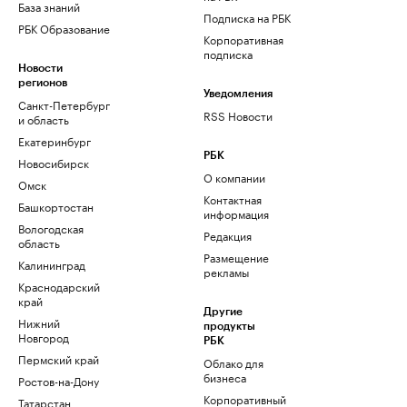
База знаний
Подписка на РБК
РБК Образование
Корпоративная
подписка
Новости
регионов
Уведомления
Санкт-Петербург
RSS Новости
и область
Екатеринбург
РБК
Новосибирск
О компании
Омск
Контактная
Башкортостан
информация
Вологодская
Редакция
область
Размещение
Калининград
рекламы
Краснодарский
край
Другие
Нижний
продукты
Новгород
РБК
Пермский край
Облако для
бизнеса
Ростов-на-Дону
Корпоративный
Татарстан