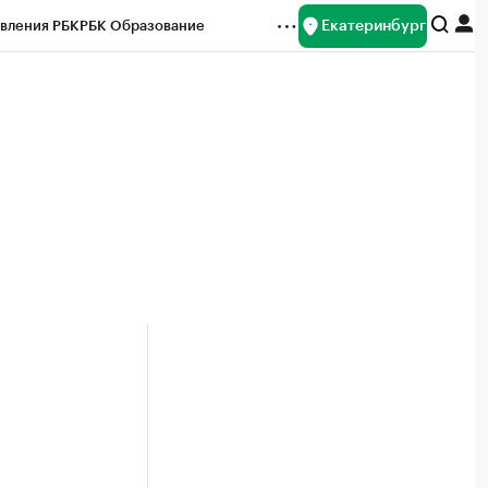
Екатеринбург
вления РБК
РБК Образование
редитные рейтинги
Франшизы
Газета
ок наличной валюты