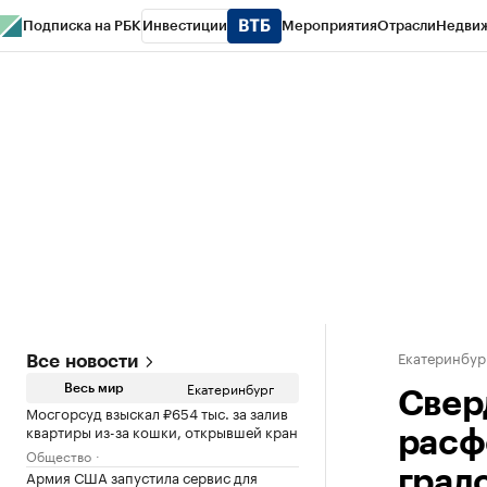
Подписка на РБК
Инвестиции
Мероприятия
Отрасли
Недви
РБК Курсы
РБК Life
Тренды
Визионеры
Национальные проекты
Горо
Спецпроекты СПб
Конференции СПб
Спецпроекты
Проверка конт
Екатеринбур
Все новости
Екатеринбург
Весь мир
Свер
Мосгорсуд взыскал ₽654 тыс. за залив
квартиры из-за кошки, открывшей кран
расф
Общество
Армия США запустила сервис для
град