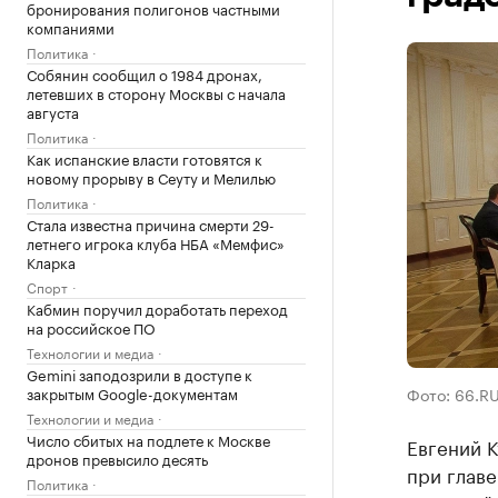
бронирования полигонов частными
компаниями
Политика
Собянин сообщил о 1984 дронах,
летевших в сторону Москвы с начала
августа
Политика
Как испанские власти готовятся к
новому прорыву в Сеуту и Мелилью
Политика
Стала известна причина смерти 29-
летнего игрока клуба НБА «Мемфис»
Кларка
Спорт
Кабмин поручил доработать переход
на российское ПО
Технологии и медиа
Gemini заподозрили в доступе к
закрытым Google-документам
Фото: 66.R
Технологии и медиа
Число сбитых на подлете к Москве
Евгений 
дронов превысило десять
при главе
Политика