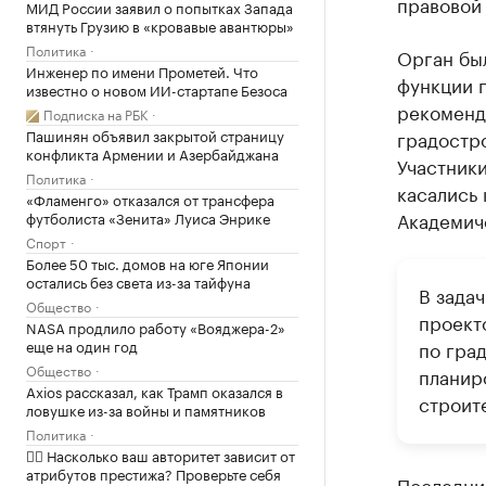
правовой
МИД России заявил о попытках Запада
втянуть Грузию в «кровавые авантюры»
Политика
Орган был
Инженер по имени Прометей. Что
функции п
известно о новом ИИ-стартапе Безоса
рекоменд
Подписка на РБК
Пашинян объявил закрытой страницу
градостр
конфликта Армении и Азербайджана
Участники
Политика
касались
«Фламенго» отказался от трансфера
Академич
футболиста «Зенита» Луиса Энрике
Спорт
Более 50 тыс. домов на юге Японии
остались без света из-за тайфуна
В зада
Общество
проект
NASA продлило работу «Вояджера-2»
еще на один год
по гра
Общество
планир
Axios рассказал, как Трамп оказался в
строит
ловушке из-за войны и памятников
Политика
✍🏻 Насколько ваш авторитет зависит от
атрибутов престижа? Проверьте себя
Последни