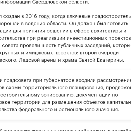
 информации Свердловской области.
 создан в 2016 году, когда ключевые градостроител
ерешли в ведение области. Он должен был готовить
ации для принятия решений в сфере архитектуры и
оительства при реализации инвестиционных проектов
 совета провели шесть публичных заседаний, которы
 крупных и имиджевых проектов: второй очереди
еского, Ледовой арены и храма Святой Екатерины.
чи градсовета при губернаторе входили рассмотрени
ов схемы территориального планирования, предложе
достроительному зонированию, документации по
овке территории для размещения объектов капитальн
ельства федерального и регионального значения.
й раз архитекторы и чиновники собирались в сентяб