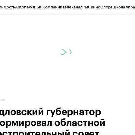
жимость
Autonews
РБК Компании
Телеканал
РБК Вино
Спорт
Школа упра
д
Стиль
Крипто
РБК Бизнес-среда
Дискуссионный клуб
Исследования
К
рагентов
Политика
Экономика
Бизнес
Технологии и медиа
Финансы
Рын
г
дловский губернатор
ормировал областной
остроительный совет