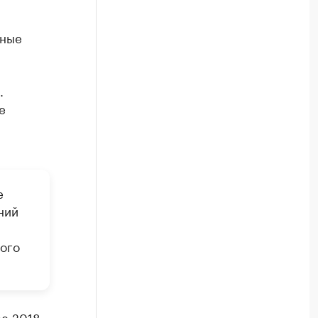
ьные
.
е
е
ний
ого
ре 2018