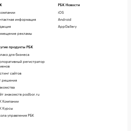
К
РБК Новости
компании
iOS
нтактная информация
Android
дакция
AppGallery
змещение рекламы
угие продукты РБК
лако для бизнеса
рпоративный регистратор
менов
стинг сайтов
г.решения
акомства
йт знакомств podbor.ru
К Компании
К Курсы
ола управления РБК