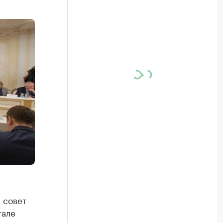
 совет
тале