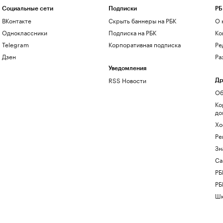
Социальные сети
Подписки
РБ
ВКонтакте
Скрыть баннеры на РБК
О 
Одноклассники
Подписка на РБК
Ко
Telegram
Корпоративная подписка
Ре
Дзен
Ра
Уведомления
RSS Новости
Др
Об
Ко
до
Хо
Ре
Зн
Са
РБ
РБ
Шк