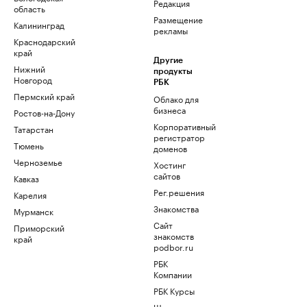
Редакция
область
Размещение
Калининград
рекламы
Краснодарский
край
Другие
Нижний
продукты
Новгород
РБК
Пермский край
Облако для
бизнеса
Ростов-на-Дону
Корпоративный
Татарстан
регистратор
Тюмень
доменов
Черноземье
Хостинг
сайтов
Кавказ
Рег.решения
Карелия
Знакомства
Мурманск
Сайт
Приморский
знакомств
край
podbor.ru
РБК
Компании
РБК Курсы
Школа