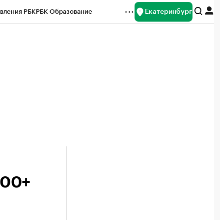
Екатеринбург
вления РБК
РБК Образование
редитные рейтинги
Франшизы
Газета
ок наличной валюты
100+