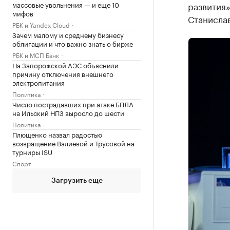
массовые увольнения — и еще 10
развития»
мифов
Станислав
РБК и Yandex Cloud
Зачем малому и среднему бизнесу
облигации и что важно знать о бирже
РБК и МСП Банк
На Запорожской АЭС объяснили
причину отключения внешнего
электропитания
Политика
Число пострадавших при атаке БПЛА
на Ильский НПЗ выросло до шести
Политика
Плющенко назвал радостью
возвращение Валиевой и Трусовой на
турниры ISU
Спорт
Загрузить еще