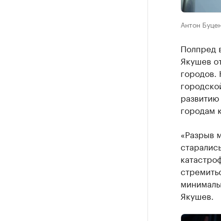
Антон Буцен
Полпред 
Якушев о
городов.
городско
развитию 
городам к
«Разрыв 
старались
катастро
стремитьс
минималь
Якушев.