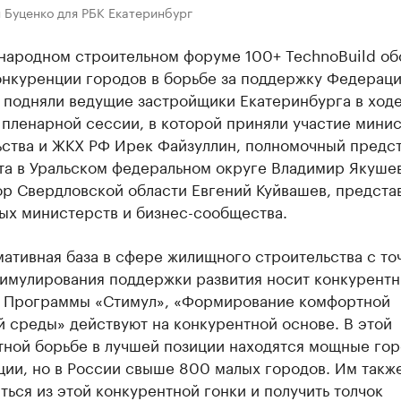
 Буценко для РБК Екатеринбург
народном строительном форуме 100+ TechnoBuild об
онкуренции городов в борьбе за поддержку Федераци
 подняли ведущие застройщики Екатеринбурга в ход
пленарной сессии, в которой приняли участие мини
ьства и ЖКХ РФ Ирек Файзуллин, полномочный предст
та в Уральском федеральном округе Владимир Якушев
ор Свердловской области Евгений Куйвашев, предста
ых министерств и бизнес-сообщества.
ативная база в сфере жилищного строительства с то
тимулирования поддержки развития носит конкурент
. Программы «Стимул», «Формирование комфортной
 среды» действуют на конкурентной основе. В этой
тной борьбе в лучшей позиции находятся мощные го
ции, но в России свыше 800 малых городов. Им такж
ться из этой конкурентной гонки и получить толчок