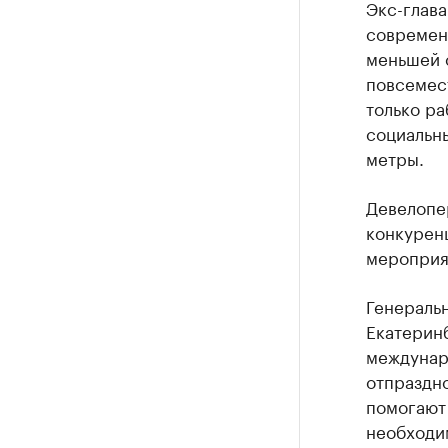
Экс-глава
современ
меньшей с
повсемес
только ра
социальны
метры.
Девелопе
конкурен
мероприя
Генеральн
Екатеринб
междунар
отпраздно
помогают 
необходи