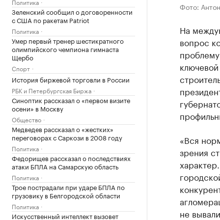
Политика
Фото: Антон
Зеленский сообщил о договоренности
с США по ракетам Patriot
На между
Политика
Умер первый тренер шестикратного
вопрос к
олимпийского чемпиона гимнаста
проблему
Щербо
ключевой 
Спорт
строител
История биржевой торговли в России
президен
РБК и Петербургская Биржа
Синоптик рассказал о «первом визите
губернат
осени» в Москву
профильн
Общество
Медведев рассказал о «жестких»
переговорах с Саркози в 2008 году
«Вся норм
Политика
зрения с
Федорищев рассказал о последствиях
характер
атаки БПЛА на Самарскую область
городской
Политика
Трое пострадали при ударе БПЛА по
конкурен
грузовику в Белгородской области
агломера
Политика
не вывали
Искусственный интеллект вызовет