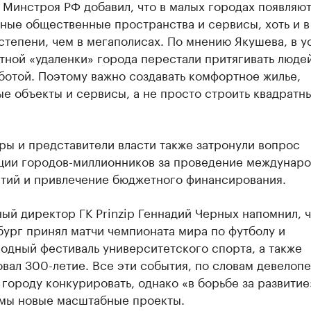
 Минстроя РФ добавил, что в малых городах появляю
ные общественные пространства и сервисы, хоть и в
тепени, чем в мегаполисах. По мнению Якушева, в у
тной «удаленки» города перестали притягивать люде
ботой. Поэтому важно создавать комфортное жилье,
е объекты и сервисы, а не просто строить квадратн
ры и представители власти также затронули вопрос
ции городов-миллионников за проведение междунар
тий и привлечение бюджетного финансирования.
ый директор ГК Prinzip Геннадий Черных напомнил, ч
ург принял матчи чемпионата мира по футболу и
одный фестиваль университетского спорта, а также
вал 300-летие. Все эти события, по словам девелопе
городу конкурировать, однако «в борьбе за развитие
мы новые масштабные проекты.