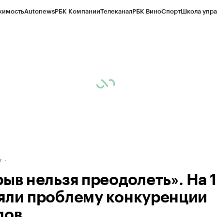
жимость
Autonews
РБК Компании
Телеканал
РБК Вино
Спорт
Школа упра
д
Стиль
Крипто
РБК Бизнес-среда
Дискуссионный клуб
Исследования
К
рагентов
Политика
Экономика
Бизнес
Технологии и медиа
Финансы
Рын
г
рыв нельзя преодолеть». На 
яли проблему конкуренции
дов