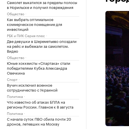
Самолет выкатился за пределы полосы
в Норильске и получил повреждения
Общество
Как выбрать оптимальное
коммерческое помещение для
инвестиций
РБК и ПИК Серия плюс
Две девушки в Шереметьево опоздали
на рейс и выбежали за самолетом.
Видео
Общество
Юные хоккеисты «Спартака» стали
победителями Кубка Александра
Овечкина
Спорт
Вучич исключил военное
сотрудничество с Украиной
Политика
Что известно об атаках БПЛА на
регионы России. Главное к 8 августа
Политика
С начала суток ПВО сбила почти 20
дронов, летевших на Москву