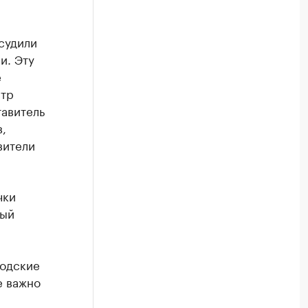
судили
и. Эту
е
стр
авитель
,
вители
чки
ный
родские
е важно