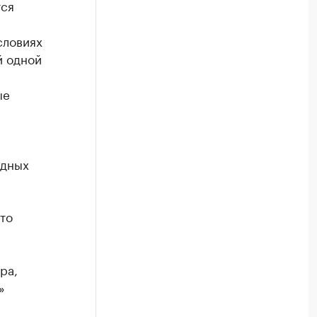
тся
словиях
й одной
ые
одных
то
ра,
»