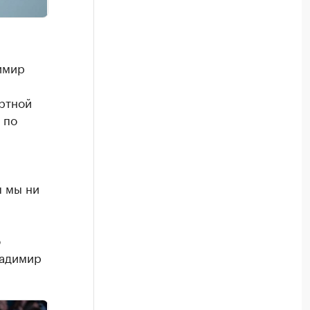
имир
ртной
 по
ы мы ни
о
ладимир