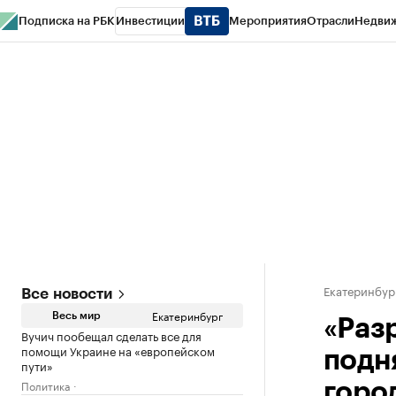
Подписка на РБК
Инвестиции
Мероприятия
Отрасли
Недви
РБК Курсы
РБК Life
Тренды
Визионеры
Национальные проекты
Горо
Спецпроекты СПб
Конференции СПб
Спецпроекты
Проверка конт
Екатеринбур
Все новости
Екатеринбург
Весь мир
«Раз
Вучич пообещал сделать все для
помощи Украине на «европейском
подн
пути»
Политика
горо