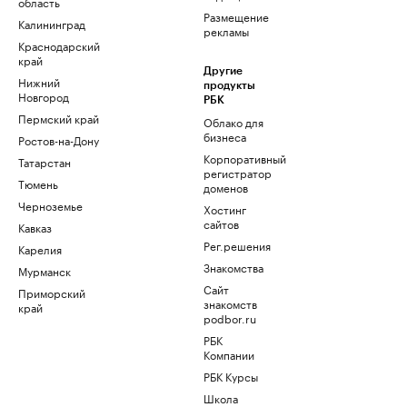
область
Размещение
Калининград
рекламы
Краснодарский
край
Другие
Нижний
продукты
Новгород
РБК
Пермский край
Облако для
бизнеса
Ростов-на-Дону
Корпоративный
Татарстан
регистратор
Тюмень
доменов
Черноземье
Хостинг
сайтов
Кавказ
Рег.решения
Карелия
Знакомства
Мурманск
Сайт
Приморский
знакомств
край
podbor.ru
РБК
Компании
РБК Курсы
Школа