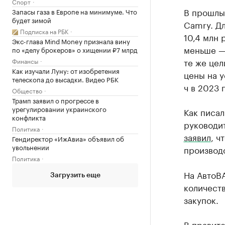
Спорт
В прошлы
Запасы газа в Европе на минимуме. Что
будет зимой
Camry. Дл
Подписка на РБК
10,4 млн 
Экс-глава Mind Money признала вину
меньше — 
по «делу брокеров» о хищении ₽7 млрд
те же цел
Финансы
Как изучали Луну: от изобретения
цены на у
телескопа до высадки. Видео РБК
ч в 2023 
Общество
Трамп заявил о прогрессе в
урегулировании украинского
Как писал
конфликта
руководи
Политика
заявил
, ч
Гендиректор «ИжАвиа» объявил об
увольнении
производс
Политика
На АвтоВ
Загрузить еще
количест
закупок.
В правит