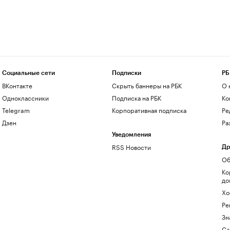
Социальные сети
Подписки
РБ
ВКонтакте
Скрыть баннеры на РБК
О 
Одноклассники
Подписка на РБК
Ко
Telegram
Корпоративная подписка
Ре
Дзен
Ра
Уведомления
RSS Новости
Др
Об
Ко
до
Хо
Ре
Зн
Са