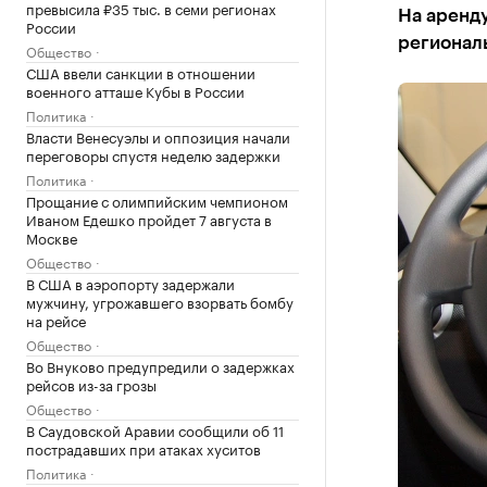
превысила ₽35 тыс. в семи регионах
На аренду
России
региональ
Общество
США ввели санкции в отношении
военного атташе Кубы в России
Политика
Власти Венесуэлы и оппозиция начали
переговоры спустя неделю задержки
Политика
Прощание с олимпийским чемпионом
Иваном Едешко пройдет 7 августа в
Москве
Общество
В США в аэропорту задержали
мужчину, угрожавшего взорвать бомбу
на рейсе
Общество
Во Внуково предупредили о задержках
рейсов из-за грозы
Общество
В Саудовской Аравии сообщили об 11
пострадавших при атаках хуситов
Политика