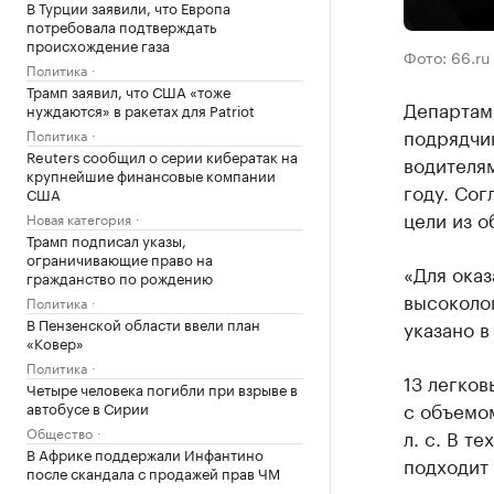
В Турции заявили, что Европа
потребовала подтверждать
происхождение газа
Фото: 66.ru
Политика
Трамп заявил, что США «тоже
Департам
нуждаются» в ракетах для Patriot
подрядчик
Политика
Reuters сообщил о серии кибератак на
водителям
крупнейшие финансовые компании
году. Сог
США
цели из о
Новая категория
Трамп подписал указы,
ограничивающие право на
«Для оказ
гражданство по рождению
высоколо
Политика
В Пензенской области ввели план
указано в
«Ковер»
Политика
13 легков
Четыре человека погибли при взрыве в
с объемом
автобусе в Сирии
Общество
л. с. В т
В Африке поддержали Инфантино
подходит 
после скандала с продажей прав ЧМ