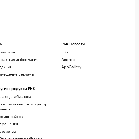
К
РБК Новости
компании
iOS
нтактная информация
Android
дакция
AppGallery
змещение рекламы
угие продукты РБК
лако для бизнеса
рпоративный регистратор
менов
стинг сайтов
г.решения
акомства
йт знакомств podbor.ru