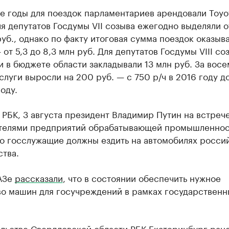
е годы для поездок парламентариев арендовали Toyo
я депутатов Госдумы VII созыва ежегодно выделяли о
руб., однако по факту итоговая сумма поездок оказыв
от 5,3 до 8,3 млн руб. Для депутатов Госдумы VIII со
и в бюджете области закладывали 13 млн руб. За восе
слуги выросли на 200 руб. — с 750 р/ч в 2016 году д
году.
 РБК, 3 августа президент Владимир Путин на встрече
телями предприятий обрабатывающей промышленнос
то госслужащие должны ездить на автомобилях росси
тва.
АЗе
рассказали
, что в состоянии обеспечить нужное
во машин для госучреждений в рамках государственн
ельстве Свердловской области РБК Екатеринбург
ран