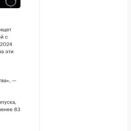
 ищет
й с
 2024
на эти
ва», —
ыпуска,
менее 83