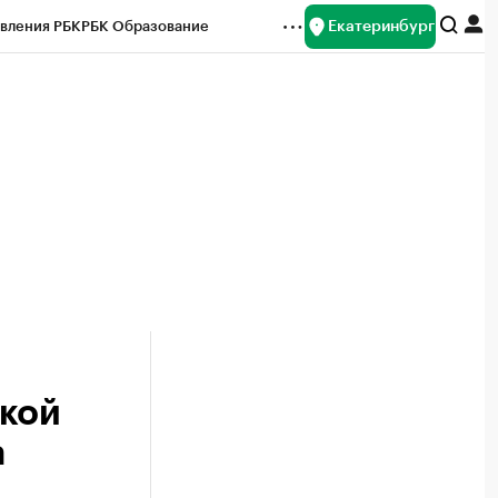
Екатеринбург
вления РБК
РБК Образование
редитные рейтинги
Франшизы
Газета
ок наличной валюты
ской
a