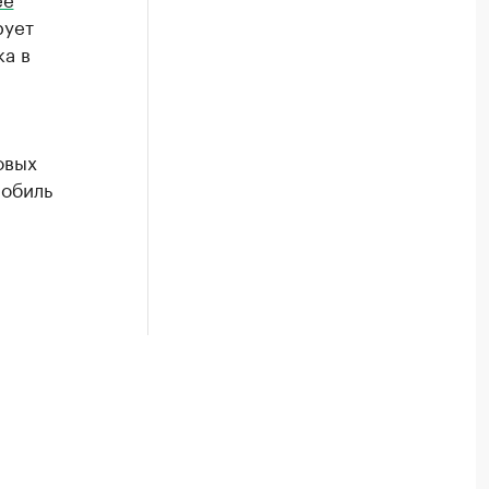
рует
ка в
овых
мобиль