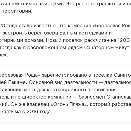
сти памятников природы». Это распространяется и н
у территорий.
3 года стало известно, что компания «Березовая Ро
 застроить берег озера Балтым
коттеджами и
ртирными домами. Новый поселок рассчитан на 1200
 тогда как в расположенном рядом Санаторном живут
ек.
ерезовая Роща» зарегистрировано в поселке Санат
ней Пышме. Основной вид деятельности — деятельнос
тавлению мест для краткосрочного проживания.
тель и гендиректор компании — бизнесмен Станисла
кий. Он же владелец «Огонь Пляжа», который работае
Балтыма с 2016 года.