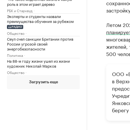
сохранно
роль в этом играет дерево
застройк
РБК и Старквуд
Эксперты и студенты назвали
преимущества обучения за рубежом
Летом 202
РАДИО
планирует
Общество
многоква
Сеул счел санкции Британии против
России угрозой своей
жителей,
энергобезопасности
500 челов
Политика
На 88-м году жизни ушел из жизни
художник Николай Марков
Общество
ООО «Б
в Верх
Загрузить еще
предос
Учреди
Янковс
берегу 