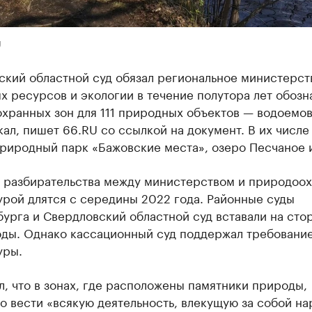
U
ский областной суд обязал региональное министерст
 ресурсов и экологии в течение полутора лет обозн
хранных зон для 111 природных объектов — водоемов
кал, пишет 66.RU со ссылкой на документ. В их числе
риродный парк «Бажовские места», озеро Песчаное и
 разбирательства между министерством и природоо
урой длятся с середины 2022 года. Районные суды
урга и Свердловский областной суд вставали на сто
ды. Однако кассационный суд поддержал требовани
уры.
, что в зонах, где расположены памятники природы,
о вести «всякую деятельность, влекущую за собой н