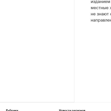
изданием 
местные ж
не знают 
направле
Рубрики
Новости регионов