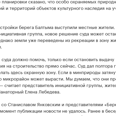
е планировки сказано, что особо охраняемых природ
й и территорий объектов культурного наследия на у
стройки берега Балтыма выступили местные жители.
нициативная группа, новое решение суда может оста
днако земли уже переведены из рекреации в зону ж
.
суда должно помочь, только если остановить выдачу
я на строительство прямо сейчас. Суд дал полтора г
лать здесь охранную зону. Если в минприроды затяну
о микрорайон может вырасти. Мы думаем, что они пр
— считает представитель инициативной группы, жите
Санаторный Елена Лебедева.
я со Станиславом Янковским и представителями «Бер
момент публикации новости не удалось. Ранее в бесе