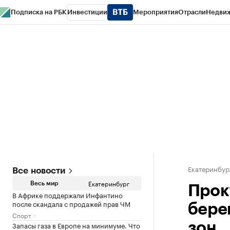
Подписка на РБК
Инвестиции
Мероприятия
Отрасли
Недви
РБК Курсы
РБК Life
Тренды
Визионеры
Национальные проекты
Горо
Спецпроекты СПб
Конференции СПб
Спецпроекты
Проверка конт
Екатеринбур
Все новости
Екатеринбург
Весь мир
Прок
В Африке поддержали Инфантино
после скандала с продажей прав ЧМ
бере
Спорт
Запасы газа в Европе на минимуме. Что
зон