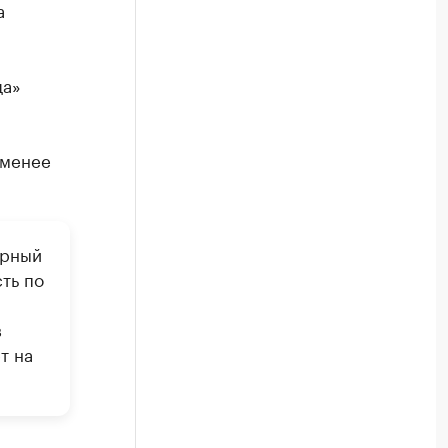
а
ща»
 менее
орный
ть по
в
т на