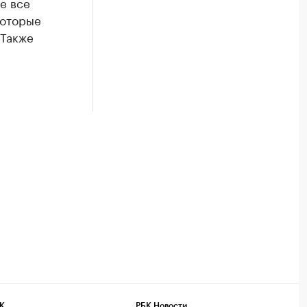
е все
которые
 Также
К
РБК Новости