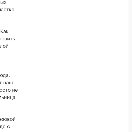
ных
частке
 Как
новить
илой
ода,
т наш
осто не
льница
езовой
де с