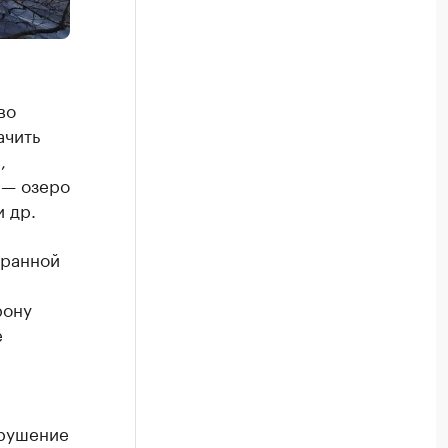
во
ачить
,
 — озеро
 др.
хранной
рону
е
арушение