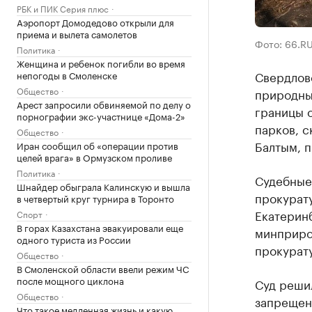
РБК и ПИК Серия плюс
Аэропорт Домодедово открыли для
приема и вылета самолетов
Фото: 66.R
Политика
Женщина и ребенок погибли во время
Свердлов
непогоды в Смоленске
Общество
природных
Арест запросили обвиняемой по делу о
границы о
порнографии экс-участнице «Дома-2»
парков, с
Общество
Балтым, п
Иран сообщил об «операции против
целей врага» в Ормузском проливе
Политика
Судебные
Шнайдер обыграла Калинскую и вышла
прокурат
в четвертый круг турнира в Торонто
Екатеринб
Спорт
В горах Казахстана эвакуировали еще
минприро
одного туриста из России
прокурат
Общество
В Смоленской области ввели режим ЧС
после мощного циклона
Суд решил
Общество
запрещен
Что такое медленная жизнь и какую