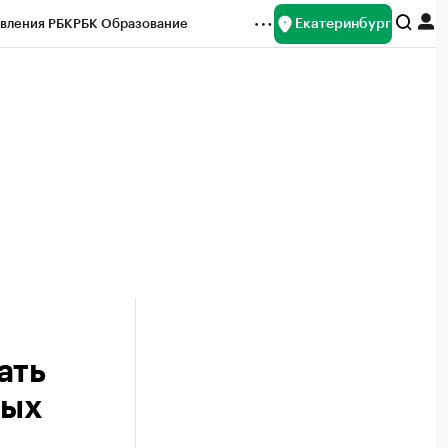
Екатеринбург
вления РБК
РБК Образование
редитные рейтинги
Франшизы
Газета
ок наличной валюты
ать
ных