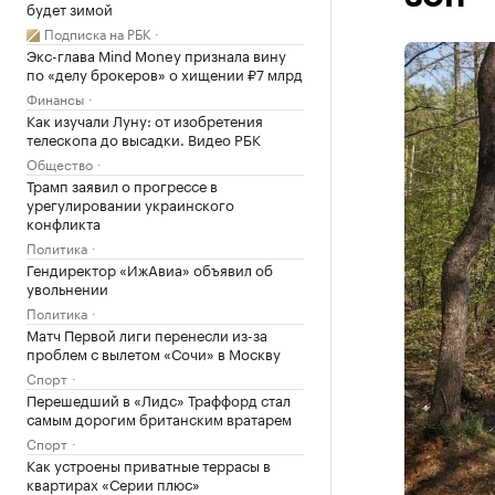
будет зимой
Подписка на РБК
Экс-глава Mind Money признала вину
по «делу брокеров» о хищении ₽7 млрд
Финансы
Как изучали Луну: от изобретения
телескопа до высадки. Видео РБК
Общество
Трамп заявил о прогрессе в
урегулировании украинского
конфликта
Политика
Гендиректор «ИжАвиа» объявил об
увольнении
Политика
Матч Первой лиги перенесли из-за
проблем с вылетом «Сочи» в Москву
Спорт
Перешедший в «Лидс» Траффорд стал
самым дорогим британским вратарем
Спорт
Как устроены приватные террасы в
квартирах «Серии плюс»