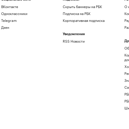
ВКонтакте
Скрыть баннеры на РБК
О 
Одноклассники
Подписка на РБК
Ко
Telegram
Корпоративная подписка
Ре
Дзен
Ра
Уведомления
RSS Новости
Др
Об
Ко
до
Хо
Ре
Зн
Са
РБ
РБ
Шк