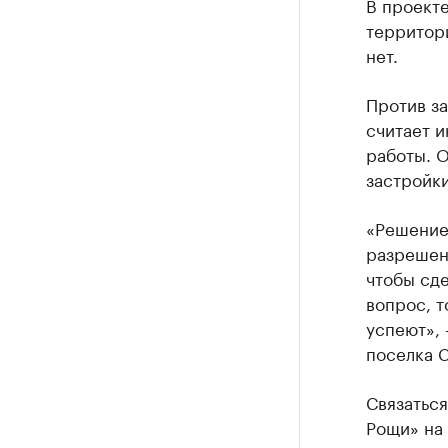
В проект
территори
нет.
Против за
считает и
работы. О
застройки
«Решение 
разрешени
чтобы сде
вопрос, т
успеют», 
поселка 
Связатьс
Рощи» на 