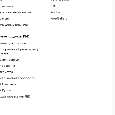
компании
iOS
нтактная информация
Android
дакция
AppGallery
змещение рекламы
угие продукты РБК
лако для бизнеса
рпоративный регистратор
менов
стинг сайтов
г.решения
акомства
йт знакомств podbor.ru
К Компании
К Курсы
ола управления РБК