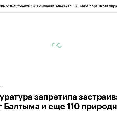
жимость
Autonews
РБК Компании
Телеканал
РБК Вино
Спорт
Школа упра
д
Стиль
Крипто
РБК Бизнес-среда
Дискуссионный клуб
Исследования
К
рагентов
Политика
Экономика
Бизнес
Технологии и медиа
Финансы
Рын
г
уратура запретила застраив
г Балтыма и еще 110 природ