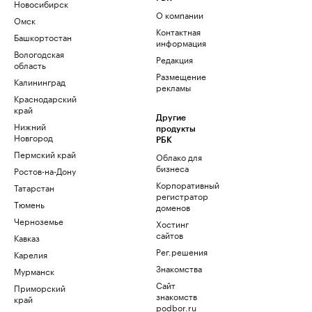
Новосибирск
О компании
Омск
Контактная
Башкортостан
информация
Вологодская
Редакция
область
Размещение
Калининград
рекламы
Краснодарский
край
Другие
Нижний
продукты
Новгород
РБК
Пермский край
Облако для
бизнеса
Ростов-на-Дону
Корпоративный
Татарстан
регистратор
Тюмень
доменов
Черноземье
Хостинг
сайтов
Кавказ
Рег.решения
Карелия
Знакомства
Мурманск
Сайт
Приморский
знакомств
край
podbor.ru