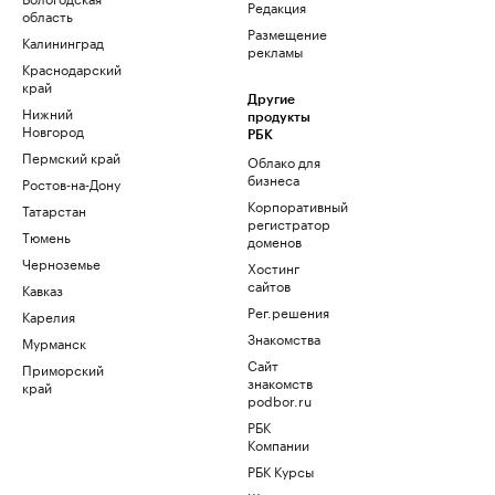
Редакция
область
Размещение
Калининград
рекламы
Краснодарский
край
Другие
Нижний
продукты
Новгород
РБК
Пермский край
Облако для
бизнеса
Ростов-на-Дону
Корпоративный
Татарстан
регистратор
Тюмень
доменов
Черноземье
Хостинг
сайтов
Кавказ
Рег.решения
Карелия
Знакомства
Мурманск
Сайт
Приморский
знакомств
край
podbor.ru
РБК
Компании
РБК Курсы