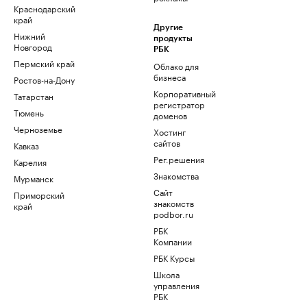
Краснодарский
край
Другие
Нижний
продукты
Новгород
РБК
Пермский край
Облако для
бизнеса
Ростов-на-Дону
Корпоративный
Татарстан
регистратор
Тюмень
доменов
Черноземье
Хостинг
сайтов
Кавказ
Рег.решения
Карелия
Знакомства
Мурманск
Сайт
Приморский
знакомств
край
podbor.ru
РБК
Компании
РБК Курсы
Школа
управления
РБК