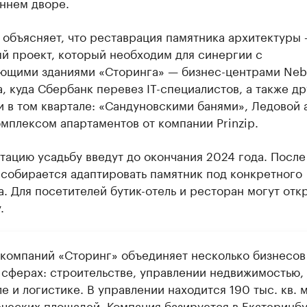
ннем дворе.
 объясняет, что реставрация памятника архитектуры
й проект, который необходим для синергии с
ющими зданиями «Сторинга» — бизнес-центрами Neb
, куда Сбербанк перевез IT-специалистов, а также д
 в том квартале: «Сандуновскими банями», Ледовой 
мплексом апартаментов от компании Prinzip.
тацию усадьбу введут до окончания 2024 года. После
 собирается адаптировать памятник под конкретного
. Для посетителей бутик-отель и ресторан могут отк
.
 компаний «Сторинг» объединяет несколько бизнесов
 сферах: строительстве, управлении недвижимостью,
е и логистике. В управлении находится 190 тыс. кв. 
ческих площадей. Компания базируется в Екатеринбу