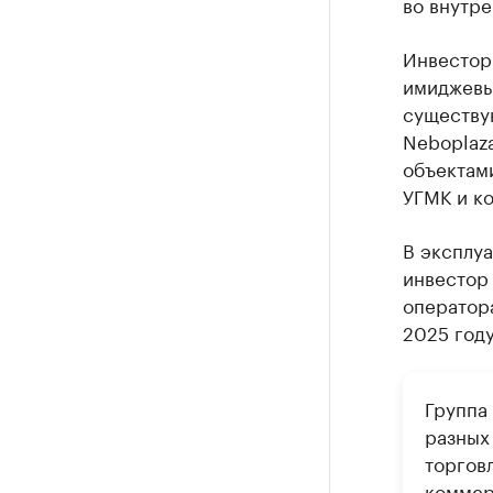
во внутре
Инвестор
имиджевы
существу
Neboplaza
объектами
УГМК и ко
В эксплуа
инвестор
оператора
2025 году
Группа
разных
торговл
коммер