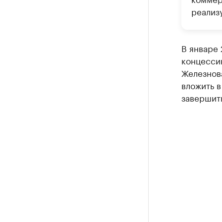
реализ
В январе 
концессию
Железнов
вложить 
завершить