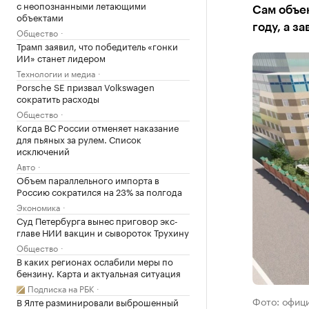
с неопознанными летающими
Сам объек
объектами
году, а з
Общество
Трамп заявил, что победитель «гонки
ИИ» станет лидером
Технологии и медиа
Porsche SE призвал Volkswagen
сократить расходы
Общество
Когда ВС России отменяет наказание
для пьяных за рулем. Список
исключений
Авто
Объем параллельного импорта в
Россию сократился на 23% за полгода
Экономика
Суд Петербурга вынес приговор экс-
главе НИИ вакцин и сывороток Трухину
Общество
В каких регионах ослабили меры по
бензину. Карта и актуальная ситуация
Подписка на РБК
Фото: офиц
В Ялте разминировали выброшенный