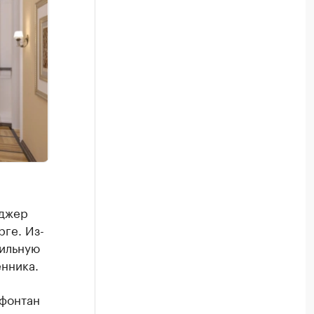
еджер
ге. Из-
бильную
енника.
 фонтан