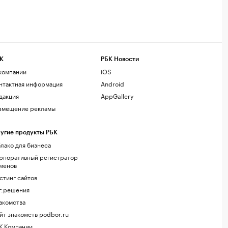
К
РБК Новости
компании
iOS
нтактная информация
Android
дакция
AppGallery
змещение рекламы
угие продукты РБК
лако для бизнеса
рпоративный регистратор
менов
стинг сайтов
г.решения
акомства
йт знакомств podbor.ru
К Компании