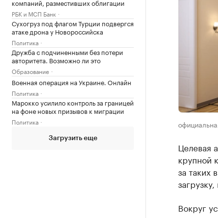
компаний, разместивших облигации
РБК и МСП Банк
Сухогруз под флагом Турции подвергся
атаке дрона у Новороссийска
Политика
Дружба с подчиненными без потери
авторитета. Возможно ли это
Образование
Военная операция на Украине. Онлайн
Политика
Марокко усилило контроль за границей
на фоне новых призывов к миграции
Политика
официальна
Загрузить еще
Целевая 
крупной к
за таких 
загрузку,
Вокруг ус