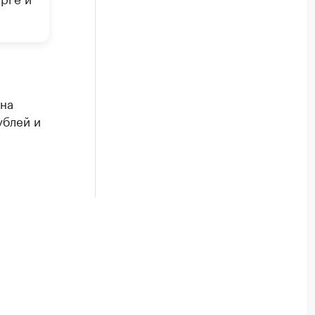
на
ублей и