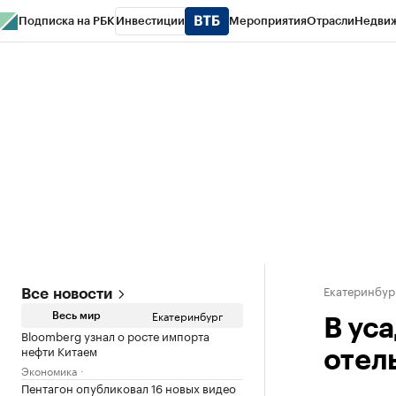
Подписка на РБК
Инвестиции
Мероприятия
Отрасли
Недви
РБК Курсы
РБК Life
Тренды
Визионеры
Национальные проекты
Горо
Спецпроекты СПб
Конференции СПб
Спецпроекты
Проверка конт
Екатеринбур
Все новости
Екатеринбург
Весь мир
В ус
Bloomberg узнал о росте импорта
нефти Китаем
отел
Экономика
Пентагон опубликовал 16 новых видео