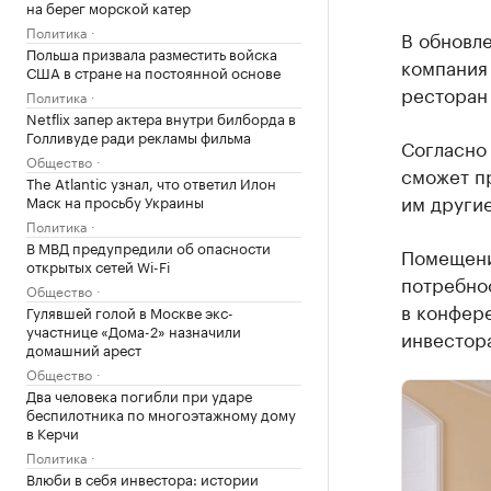
на берег морской катер
Политика
В обновл
Польша призвала разместить войска
компания 
США в стране на постоянной основе
ресторан 
Политика
Netflix запер актера внутри билборда в
Голливуде ради рекламы фильма
Согласно
Общество
сможет пр
The Atlantic узнал, что ответил Илон
им другие
Маск на просьбу Украины
Политика
В МВД предупредили об опасности
Помещения
открытых сетей Wi-Fi
потребно
Общество
в конфер
Гулявшей голой в Москве экс-
участнице «Дома-2» назначили
инвестор
домашний арест
Общество
Два человека погибли при ударе
беспилотника по многоэтажному дому
в Керчи
Политика
Влюби в себя инвестора: истории