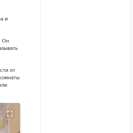
а и
. Он
азывать
сти от
 комнаты
ели