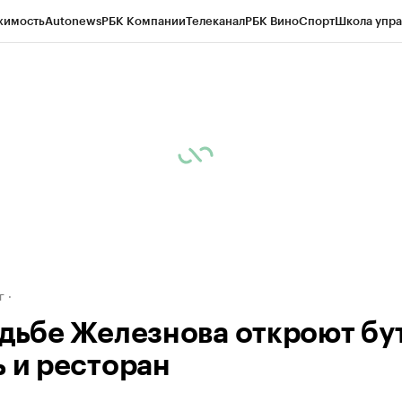
жимость
Autonews
РБК Компании
Телеканал
РБК Вино
Спорт
Школа упра
д
Стиль
Крипто
РБК Бизнес-среда
Дискуссионный клуб
Исследования
К
рагентов
Политика
Экономика
Бизнес
Технологии и медиа
Финансы
Рын
г
адьбе Железнова откроют бу
ь и ресторан