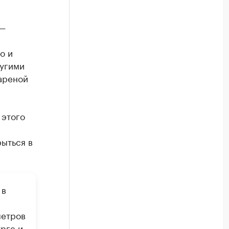
 —
o и
ругими
ареной
 этого
рыться в
 в
метров
рге и