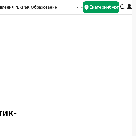
Екатеринбург
вления РБК
РБК Образование
редитные рейтинги
Франшизы
Газета
ок наличной валюты
тик-