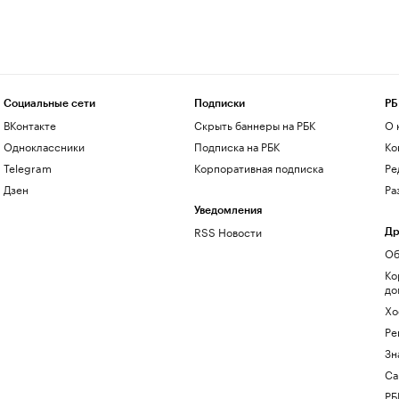
Социальные сети
Подписки
РБ
ВКонтакте
Скрыть баннеры на РБК
О 
Одноклассники
Подписка на РБК
Ко
Telegram
Корпоративная подписка
Ре
Дзен
Ра
Уведомления
RSS Новости
Др
Об
Ко
до
Хо
Ре
Зн
Са
РБ