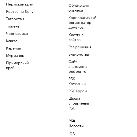
Пермский край
Облако для
бизнеса
Ростов-на-Дону
Корпоративный
Татарстан
регистратор
Тюмень
доменов
Черноземье
Хостинг
сайтов
Кавказ
Рег.решения
Карелия
Знакомства
Мурманск
Сайт
Приморский
знакомств
край
podbor.ru
РБК
Компании
РБК Курсы
Школа
управления
РБК
РБК
Новости
iOS