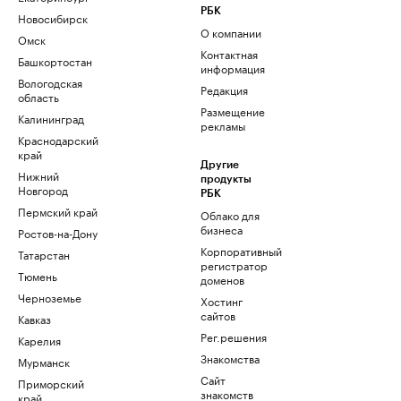
РБК
Новосибирск
О компании
Омск
Контактная
Башкортостан
информация
Вологодская
Редакция
область
Размещение
Калининград
рекламы
Краснодарский
край
Другие
Нижний
продукты
Новгород
РБК
Пермский край
Облако для
бизнеса
Ростов-на-Дону
Корпоративный
Татарстан
регистратор
Тюмень
доменов
Черноземье
Хостинг
сайтов
Кавказ
Рег.решения
Карелия
Знакомства
Мурманск
Сайт
Приморский
знакомств
край