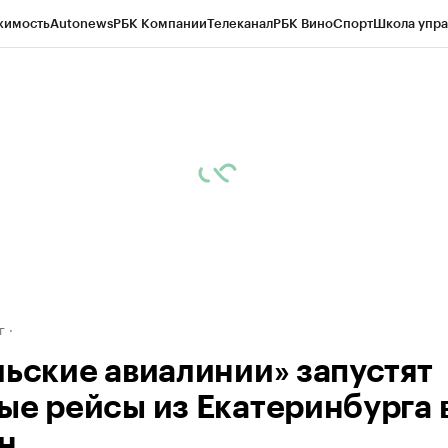
жимость
Autonews
РБК Компании
Телеканал
РБК Вино
Спорт
Школа упра
д
Стиль
Крипто
РБК Бизнес-среда
Дискуссионный клуб
Исследования
К
рагентов
Политика
Экономика
Бизнес
Технологии и медиа
Финансы
Рын
г
льские авиалинии» запустят
ые рейсы из Екатеринбурга 
н