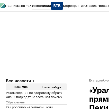
Подписка на РБК
Инвестиции
Мероприятия
Отрасли
Недви
РБК Курсы
РБК Life
Тренды
Визионеры
Национальные проекты
Горо
Спецпроекты СПб
Конференции СПб
Спецпроекты
Проверка конт
Екатеринбур
Все новости
Екатеринбург
Весь мир
«Ура
Рекомендации по здоровому образу
жизни подходят не всем. Вот почему
прям
Образование
Как российские бизнес-школы
Пеки