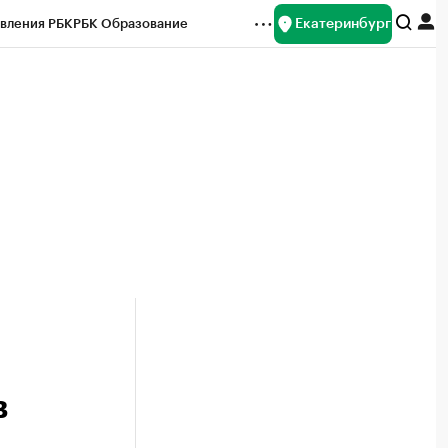
Екатеринбург
вления РБК
РБК Образование
редитные рейтинги
Франшизы
Газета
ок наличной валюты
в