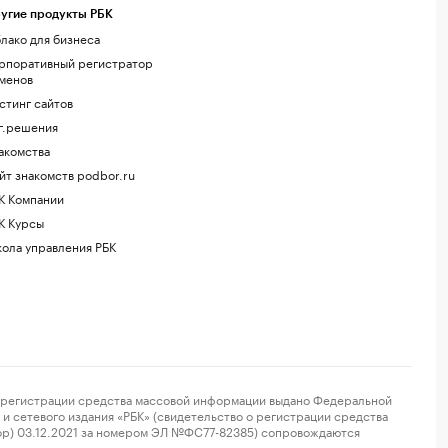
угие продукты РБК
лако для бизнеса
рпоративный регистратор
менов
стинг сайтов
г.решения
акомства
йт знакомств podbor.ru
К Компании
К Курсы
ола управления РБК
регистрации средства массовой информации выдано Федеральной
и сетевого издания «РБК» (свидетельство о регистрации средства
ор) 03.12.2021 за номером ЭЛ №ФС77-82385) сопровождаются