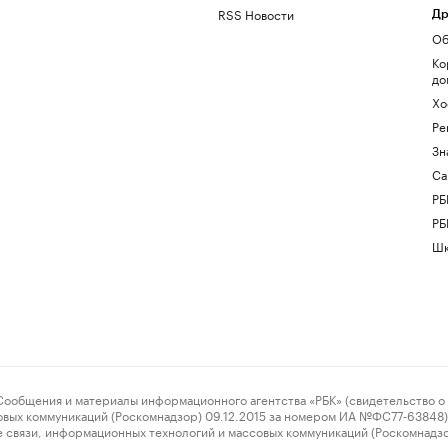
RSS Новости
Др
Об
Ко
до
Хо
Ре
Зн
Са
РБ
РБ
Шк
ения и материалы информационного агентства «РБК» (свидетельство о 
овых коммуникаций (Роскомнадзор) 09.12.2015 за номером ИА №ФС77-63848) 
 связи, информационных технологий и массовых коммуникаций (Роскомнадз