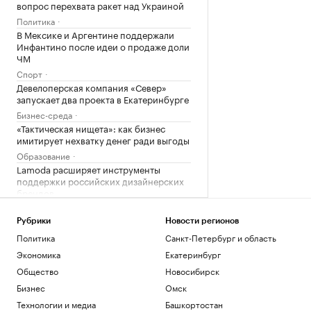
вопрос перехвата ракет над Украиной
Политика
В Мексике и Аргентине поддержали
Инфантино после идеи о продаже доли
ЧМ
Спорт
Девелоперская компания «Север»
запускает два проекта в Екатеринбурге
Бизнес-среда
«Тактическая нищета»: как бизнес
имитирует нехватку денег ради выгоды
Образование
Lamoda расширяет инструменты
поддержки российских дизайнерских
брендов
Компании
Рубрики
Новости регионов
Загрузить еще
Политика
Санкт-Петербург и область
Экономика
Екатеринбург
Общество
Новосибирск
Бизнес
Омск
Технологии и медиа
Башкортостан