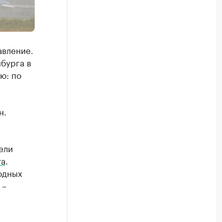
авление.
бурга в
ю: по
н.
ели
та
.
одных
 –