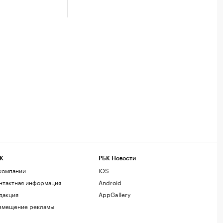
К
РБК Новости
компании
iOS
нтактная информация
Android
дакция
AppGallery
змещение рекламы