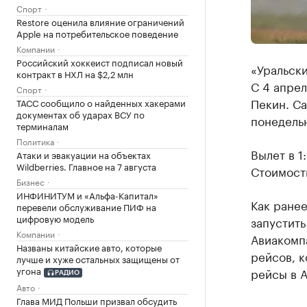
Спорт
Restore оценила влияние ограничений
Apple на потребительское поведение
Компании
Российский хоккеист подписал новый
«Уральск
контракт в НХЛ на $2,2 млн
С 4 апрел
Спорт
Пекин. Са
ТАСС сообщило о найденных хакерами
документах об ударах ВСУ по
понедельн
терминалам
Политика
Вылет в 1
Атаки и эвакуации на объектах
Wildberries. Главное на 7 августа
Стоимость
Бизнес
ИНФИНИТУМ и «Альфа-Капитал»
Как ранее
перевели обслуживание ПИФ на
цифровую модель
запустит
Компании
Авиакомп
Названы китайские авто, которые
рейсов, 
лучше и хуже остальных защищены от
угона
рейсы в А
РАДИО
Авто
Глава МИД Польши призвал обсудить