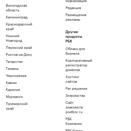
информация
Вологодская
Редакция
область
Размещение
Калининград
рекламы
Краснодарский
край
Другие
Нижний
продукты
Новгород
РБК
Пермский край
Облако для
бизнеса
Ростов-на-Дону
Корпоративный
Татарстан
регистратор
Тюмень
доменов
Черноземье
Хостинг
сайтов
Кавказ
Рег.решения
Карелия
Знакомства
Мурманск
Сайт
Приморский
знакомств
край
podbor.ru
РБК
Компании
РБК Курсы