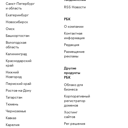
Санкт-Петербург
RSS Новости
и область
Екатеринбург
РБК
Новосибирск
О компании
Омск
Контактная
Башкортостан
информация
Вологодская
Редакция
область
Размещение
Калининград
рекламы
Краснодарский
край
Другие
Нижний
продукты
Новгород
РБК
Пермский край
Облако для
бизнеса
Ростов-на-Дону
Корпоративный
Татарстан
регистратор
Тюмень
доменов
Черноземье
Хостинг
сайтов
Кавказ
Рег.решения
Карелия