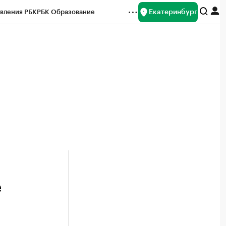
Екатеринбург
вления РБК
РБК Образование
редитные рейтинги
Франшизы
Газета
ок наличной валюты
е