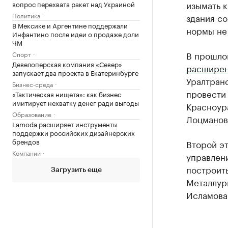
изымать к
вопрос перехвата ракет над Украиной
Политика
здания со
В Мексике и Аргентине поддержали
нормы не 
Инфантино после идеи о продаже доли
ЧМ
В прошло
Спорт
Девелоперская компания «Север»
расширен
запускает два проекта в Екатеринбурге
Уралтранс
Бизнес-среда
провести 
«Тактическая нищета»: как бизнес
имитирует нехватку денег ради выгоды
Красноура
Образование
Лоцманов
Lamoda расширяет инструменты
поддержки российских дизайнерских
брендов
Второй эт
Компании
управлен
построить
Загрузить еще
Металлур
Исламова