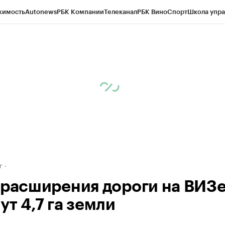
жимость
Autonews
РБК Компании
Телеканал
РБК Вино
Спорт
Школа упра
д
Стиль
Крипто
РБК Бизнес-среда
Дискуссионный клуб
Исследования
К
рагентов
Политика
Экономика
Бизнес
Технологии и медиа
Финансы
Рын
г
 расширения дороги на ВИЗ
т 4,7 га земли