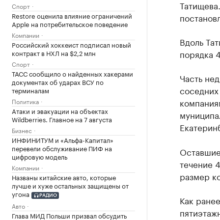
Татищева
Спорт
Restore оценила влияние ограничений
постанов
Apple на потребительское поведение
Компании
Вдоль Тат
Российский хоккеист подписал новый
порядка 4
контракт в НХЛ на $2,2 млн
Спорт
ТАСС сообщило о найденных хакерами
Часть не
документах об ударах ВСУ по
соседних
терминалам
компаниям
Политика
Атаки и эвакуации на объектах
муниципал
Wildberries. Главное на 7 августа
Екатерин
Бизнес
ИНФИНИТУМ и «Альфа-Капитал»
перевели обслуживание ПИФ на
Оставшиес
цифровую модель
течение 4
Компании
размер ко
Названы китайские авто, которые
лучше и хуже остальных защищены от
угона
РАДИО
Как ранее
Авто
пятиэтажн
Глава МИД Польши призвал обсудить