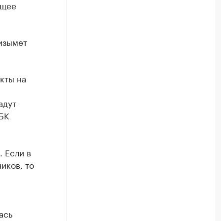
ющее
изымет
кты на
адут
БК
 Если в
иков, то
ась