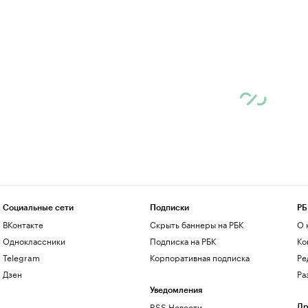
Социальные сети
Подписки
РБ
ВКонтакте
Скрыть баннеры на РБК
О 
Одноклассники
Подписка на РБК
Ко
Telegram
Корпоративная подписка
Ре
Дзен
Ра
Уведомления
RSS Новости
Др