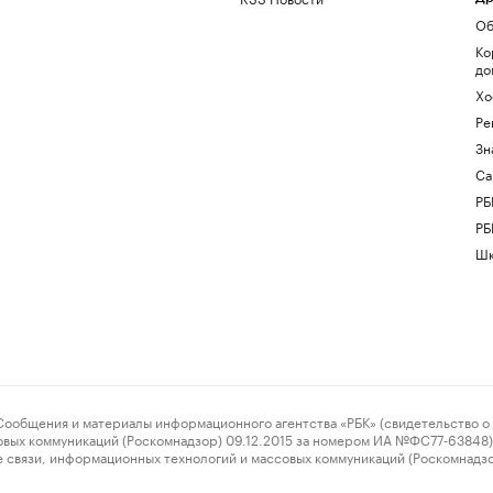
Об
Ко
до
Хо
Ре
Зн
Са
РБ
РБ
Шк
ения и материалы информационного агентства «РБК» (свидетельство о 
овых коммуникаций (Роскомнадзор) 09.12.2015 за номером ИА №ФС77-63848) 
 связи, информационных технологий и массовых коммуникаций (Роскомнадз