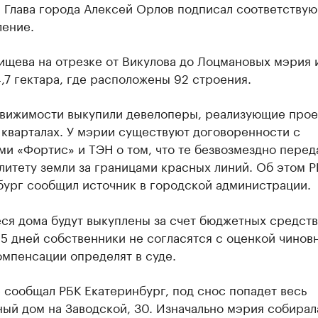
. Глава города Алексей Орлов подписал соответству
ление.
ищева на отрезке от Викулова до Лоцмановых мэрия 
,7 гектара, где расположены 92 строения.
движимости выкупили девелоперы, реализующие прое
 кварталах. У мэрии существуют договоренности с
и «Фортис» и ТЭН о том, что те безвозмездно перед
итету земли за границами красных линий. Об этом Р
бург сообщил источник в городской администрации.
я дома будут выкуплены за счет бюджетных средств.
5 дней собственники не согласятся с оценкой чиновн
мпенсации определят в суде.
 сообщал РБК Екатеринбург, под снос попадет весь
ый дом на Заводской, 30. Изначально мэрия собирал