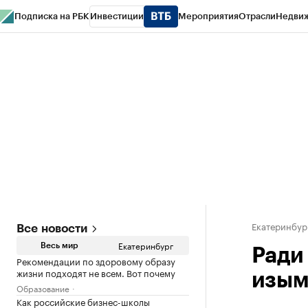
Подписка на РБК
Инвестиции
Мероприятия
Отрасли
Недви
РБК Курсы
РБК Life
Тренды
Визионеры
Национальные проекты
Горо
Спецпроекты СПб
Конференции СПб
Спецпроекты
Проверка конт
Екатеринбур
Все новости
Екатеринбург
Весь мир
Ради
Рекомендации по здоровому образу
жизни подходят не всем. Вот почему
изыму
Образование
Как российские бизнес-школы