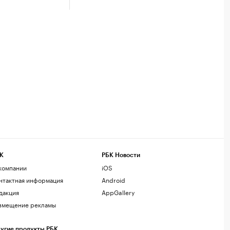
К
РБК Новости
компании
iOS
нтактная информация
Android
дакция
AppGallery
змещение рекламы
угие продукты РБК