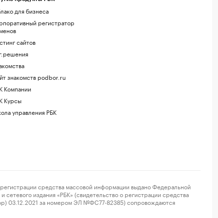
лако для бизнеса
рпоративный регистратор
менов
стинг сайтов
г.решения
акомства
йт знакомств podbor.ru
К Компании
К Курсы
ола управления РБК
регистрации средства массовой информации выдано Федеральной
и сетевого издания «РБК» (свидетельство о регистрации средства
ор) 03.12.2021 за номером ЭЛ №ФС77-82385) сопровождаются