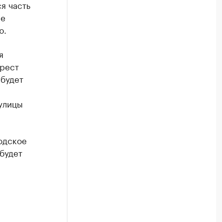
я часть
ые
ю.
я
Трест
 будет
 улицы
одское
будет