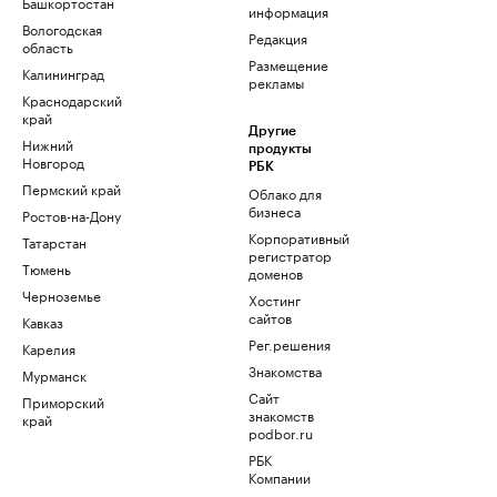
Башкортостан
информация
Вологодская
Редакция
область
Размещение
Калининград
рекламы
Краснодарский
край
Другие
Нижний
продукты
Новгород
РБК
Пермский край
Облако для
бизнеса
Ростов-на-Дону
Корпоративный
Татарстан
регистратор
Тюмень
доменов
Черноземье
Хостинг
сайтов
Кавказ
Рег.решения
Карелия
Знакомства
Мурманск
Сайт
Приморский
знакомств
край
podbor.ru
РБК
Компании