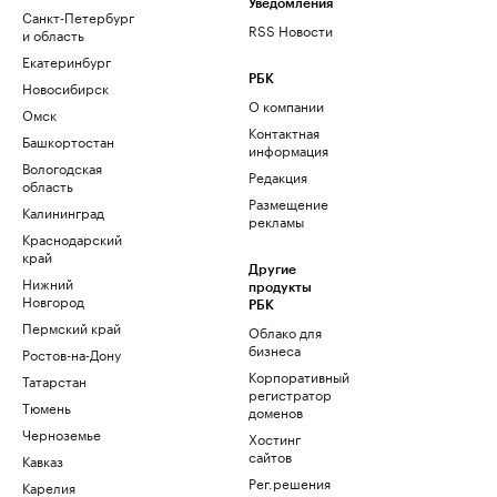
Уведомления
Санкт-Петербург
RSS Новости
и область
Екатеринбург
РБК
Новосибирск
О компании
Омск
Контактная
Башкортостан
информация
Вологодская
Редакция
область
Размещение
Калининград
рекламы
Краснодарский
край
Другие
Нижний
продукты
Новгород
РБК
Пермский край
Облако для
бизнеса
Ростов-на-Дону
Корпоративный
Татарстан
регистратор
Тюмень
доменов
Черноземье
Хостинг
сайтов
Кавказ
Рег.решения
Карелия