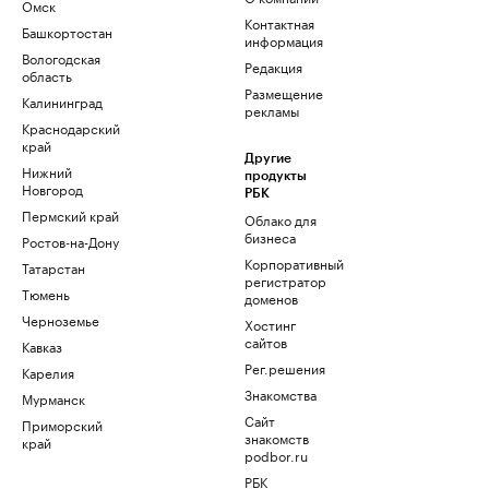
Омск
Контактная
Башкортостан
информация
Вологодская
Редакция
область
Размещение
Калининград
рекламы
Краснодарский
край
Другие
Нижний
продукты
Новгород
РБК
Пермский край
Облако для
бизнеса
Ростов-на-Дону
Корпоративный
Татарстан
регистратор
Тюмень
доменов
Черноземье
Хостинг
сайтов
Кавказ
Рег.решения
Карелия
Знакомства
Мурманск
Сайт
Приморский
знакомств
край
podbor.ru
РБК