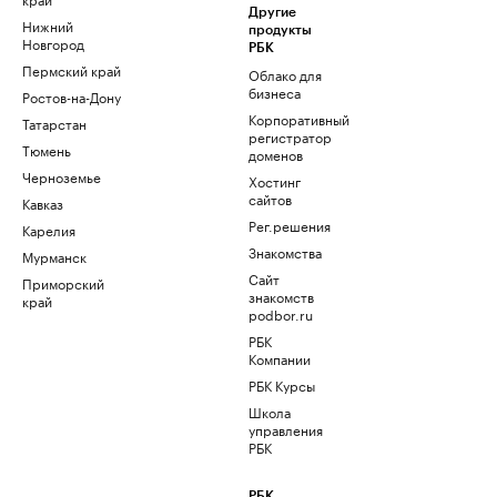
Другие
Нижний
продукты
Новгород
РБК
Пермский край
Облако для
бизнеса
Ростов-на-Дону
Корпоративный
Татарстан
регистратор
Тюмень
доменов
Черноземье
Хостинг
сайтов
Кавказ
Рег.решения
Карелия
Знакомства
Мурманск
Сайт
Приморский
знакомств
край
podbor.ru
РБК
Компании
РБК Курсы
Школа
управления
РБК
РБК