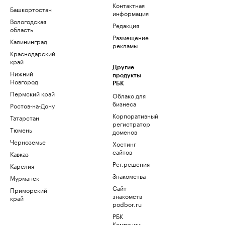
Контактная
Башкортостан
информация
Вологодская
Редакция
область
Размещение
Калининград
рекламы
Краснодарский
край
Другие
Нижний
продукты
Новгород
РБК
Пермский край
Облако для
бизнеса
Ростов-на-Дону
Корпоративный
Татарстан
регистратор
Тюмень
доменов
Черноземье
Хостинг
сайтов
Кавказ
Рег.решения
Карелия
Знакомства
Мурманск
Сайт
Приморский
знакомств
край
podbor.ru
РБК
Компании