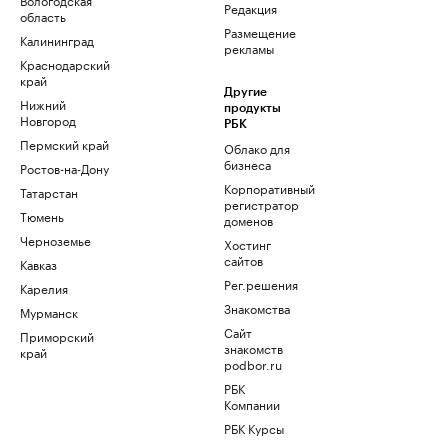
Редакция
область
Размещение
Калининград
рекламы
Краснодарский
край
Другие
Нижний
продукты
Новгород
РБК
Пермский край
Облако для
бизнеса
Ростов-на-Дону
Корпоративный
Татарстан
регистратор
Тюмень
доменов
Черноземье
Хостинг
сайтов
Кавказ
Рег.решения
Карелия
Знакомства
Мурманск
Сайт
Приморский
знакомств
край
podbor.ru
РБК
Компании
РБК Курсы