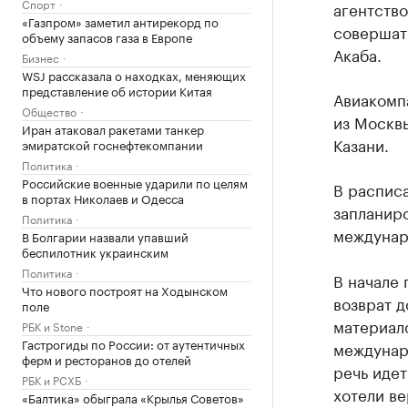
Спорт
агентство
«Газпром» заметил антирекорд по
совершат
объему запасов газа в Европе
Акаба.
Бизнес
WSJ рассказала о находках, меняющих
представление об истории Китая
Авиакомпа
Общество
из Москвы
Иран атаковал ракетами танкер
Казани.
эмиратской госнефтекомпании
Политика
Российские военные ударили по целям
В расписа
в портах Николаев и Одесса
запланир
Политика
междунар
В Болгарии назвали упавший
беспилотник украинским
Политика
В начале 
Что нового построят на Ходынском
возврат д
поле
материал
РБК и Stone
Гастрогиды по России: от аутентичных
междунар
ферм и ресторанов до отелей
речь идет
РБК и РСХБ
хотели ве
«Балтика» обыграла «Крылья Советов»