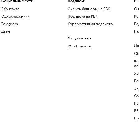
Социальные сети
Подписки
РБ
ВКонтакте
Скрыть баннеры на РБК
О 
Одноклассники
Подписка на РБК
Ко
Telegram
Корпоративная подписка
Ре
Дзен
Ра
Уведомления
RSS Новости
Др
Об
Ко
до
Хо
Ре
Зн
Са
РБ
РБ
Шк