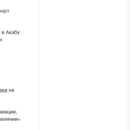
рорт
 в Акабу
и
вки
на
виации,
иалинии»