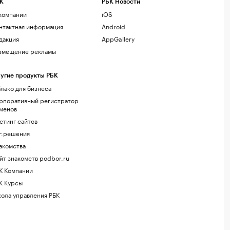
К
РБК Новости
компании
iOS
нтактная информация
Android
дакция
AppGallery
змещение рекламы
угие продукты РБК
лако для бизнеса
рпоративный регистратор
менов
стинг сайтов
г.решения
акомства
йт знакомств podbor.ru
К Компании
К Курсы
ола управления РБК