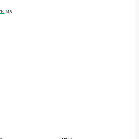
ты
из