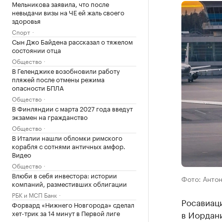
Мельникова заявила, что после
невыдачи визы на ЧЕ ей жаль своего
здоровья
Спорт
Сын Джо Байдена рассказал о тяжелом
состоянии отца
Общество
В Геленджике возобновили работу
пляжей после отмены режима
опасности БПЛА
Общество
В Финляндии с марта 2027 года введут
экзамен на гражданство
Общество
В Италии нашли обломки римского
корабля с сотнями античных амфор.
Видео
Общество
Влюби в себя инвестора: истории
Фото: Антон
компаний, разместивших облигации
РБК и МСП Банк
Росавиац
Форвард «Нижнего Новгорода» сделал
хет-трик за 14 минут в Первой лиге
в Иордан