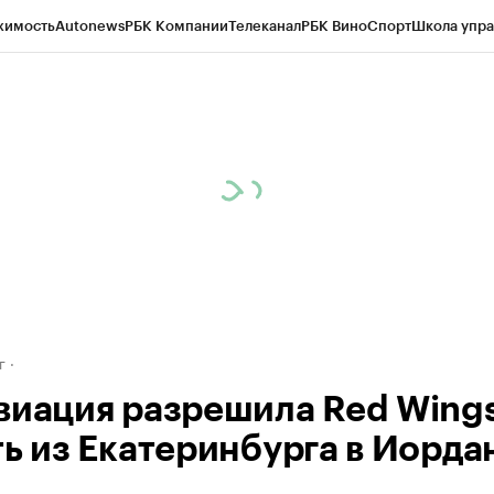
жимость
Autonews
РБК Компании
Телеканал
РБК Вино
Спорт
Школа упра
д
Стиль
Крипто
РБК Бизнес-среда
Дискуссионный клуб
Исследования
К
рагентов
Политика
Экономика
Бизнес
Технологии и медиа
Финансы
Рын
г
виация разрешила Red Wing
ть из Екатеринбурга в Иорд