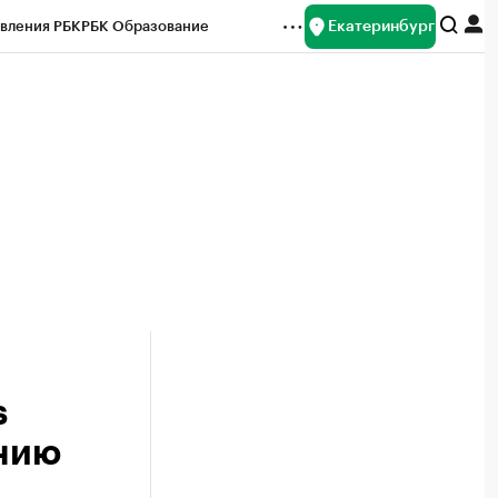
Екатеринбург
вления РБК
РБК Образование
редитные рейтинги
Франшизы
Газета
ок наличной валюты
s
анию