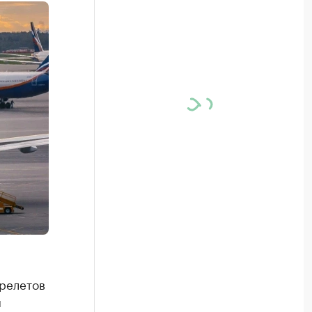
релетов
м