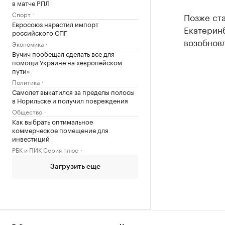
в матче РПЛ
Спорт
Позже ста
Евросоюз нарастил импорт
Екатеринб
российского СПГ
возобновл
Экономика
Вучич пообещал сделать все для
помощи Украине на «европейском
пути»
Политика
Самолет выкатился за пределы полосы
в Норильске и получил повреждения
Общество
Как выбрать оптимальное
коммерческое помещение для
инвестиций
РБК и ПИК Серия плюс
Загрузить еще