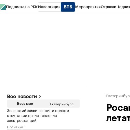
Подписка на РБК
Инвестиции
Мероприятия
Отрасли
Недви
РБК Курсы
РБК Life
Тренды
Визионеры
Национальные проекты
Горо
Спецпроекты СПб
Конференции СПб
Спецпроекты
Проверка конт
Екатеринбур
Все новости
Екатеринбург
Весь мир
Роса
Зеленский заявил о почти полном
отсутствии целых тепловых
лета
электростанций
Политика