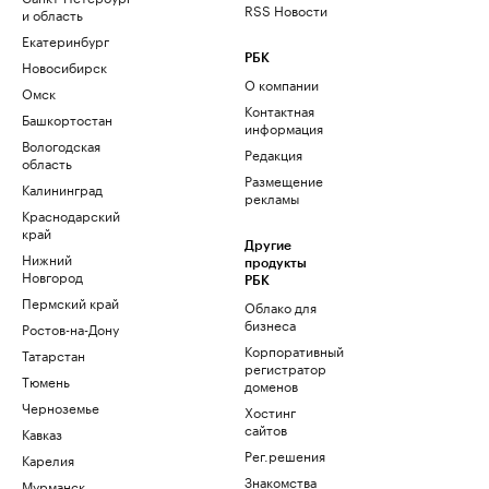
RSS Новости
и область
Екатеринбург
РБК
Новосибирск
О компании
Омск
Контактная
Башкортостан
информация
Вологодская
Редакция
область
Размещение
Калининград
рекламы
Краснодарский
край
Другие
Нижний
продукты
Новгород
РБК
Пермский край
Облако для
бизнеса
Ростов-на-Дону
Корпоративный
Татарстан
регистратор
Тюмень
доменов
Черноземье
Хостинг
сайтов
Кавказ
Рег.решения
Карелия
Знакомства
Мурманск