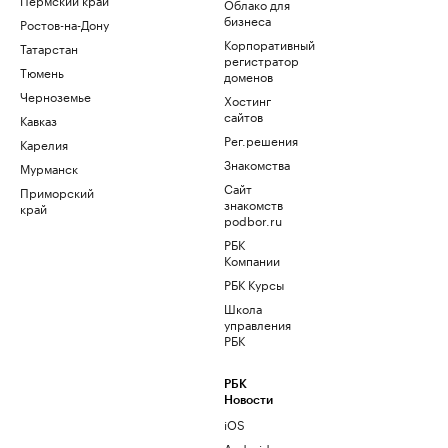
Облако для
бизнеса
Ростов-на-Дону
Корпоративный
Татарстан
регистратор
Тюмень
доменов
Черноземье
Хостинг
сайтов
Кавказ
Рег.решения
Карелия
Знакомства
Мурманск
Сайт
Приморский
знакомств
край
podbor.ru
РБК
Компании
РБК Курсы
Школа
управления
РБК
РБК
Новости
iOS
Android