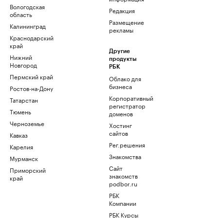
Вологодская
Редакция
область
Размещение
Калининград
рекламы
Краснодарский
край
Другие
Нижний
продукты
Новгород
РБК
Пермский край
Облако для
бизнеса
Ростов-на-Дону
Корпоративный
Татарстан
регистратор
Тюмень
доменов
Черноземье
Хостинг
сайтов
Кавказ
Рег.решения
Карелия
Знакомства
Мурманск
Сайт
Приморский
знакомств
край
podbor.ru
РБК
Компании
РБК Курсы