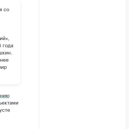
я со
ий»,
4 года
шкин.
анее
мир
ению
ъектами
усте