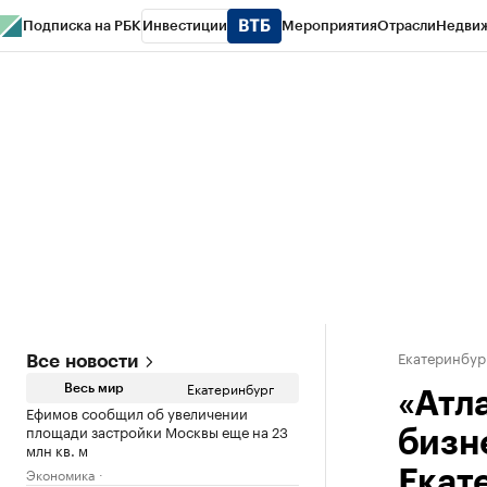
Подписка на РБК
Инвестиции
Мероприятия
Отрасли
Недви
РБК Курсы
РБК Life
Тренды
Визионеры
Национальные проекты
Горо
Спецпроекты СПб
Конференции СПб
Спецпроекты
Проверка конт
Екатеринбур
Все новости
Екатеринбург
Весь мир
«Атл
Ефимов сообщил об увеличении
площади застройки Москвы еще на 23
бизн
млн кв. м
Экономика
Екат