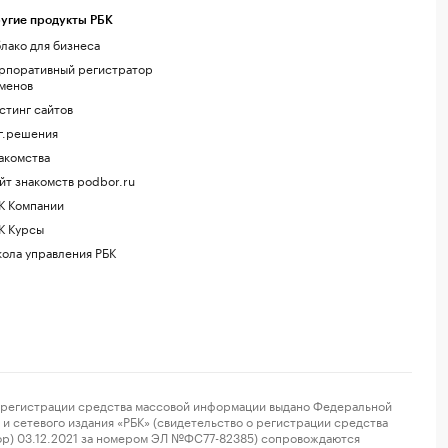
угие продукты РБК
лако для бизнеса
рпоративный регистратор
менов
стинг сайтов
г.решения
акомства
йт знакомств podbor.ru
К Компании
К Курсы
ола управления РБК
регистрации средства массовой информации выдано Федеральной
и сетевого издания «РБК» (свидетельство о регистрации средства
ор) 03.12.2021 за номером ЭЛ №ФС77-82385) сопровождаются