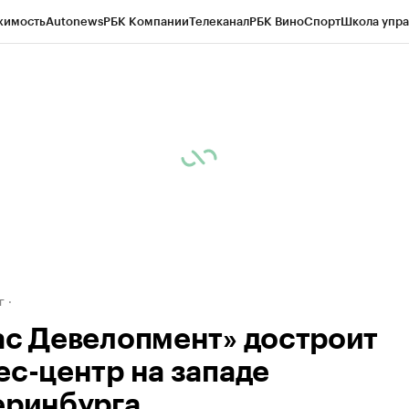
жимость
Autonews
РБК Компании
Телеканал
РБК Вино
Спорт
Школа упра
д
Стиль
Крипто
РБК Бизнес-среда
Дискуссионный клуб
Исследования
К
рагентов
Политика
Экономика
Бизнес
Технологии и медиа
Финансы
Рын
г
ас Девелопмент» достроит
ес-центр на западе
еринбурга