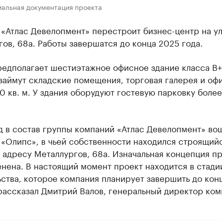
иальная документация проекта
 «Атлас Девелопмент» перестроит бизнес-центр на у
ов, 68а. Работы завершатся до конца 2025 года.
редполагает шестиэтажное офисное здание класса B+
займут складские помещения, торговая галерея и оф
0 кв. м. У здания оборудуют гостевую парковку более
.
д в состав группы компаний «Атлас Девелопмент» во
 «Олипс», в чьей собственности находился строящий
 адресу Металлургов, 68а. Изначальная концепция п
нена. В настоящий момент проект находится в стади
ства, которое компания планирует завершить до кон
рассказал Дмитрий Валов, генеральный директор ко