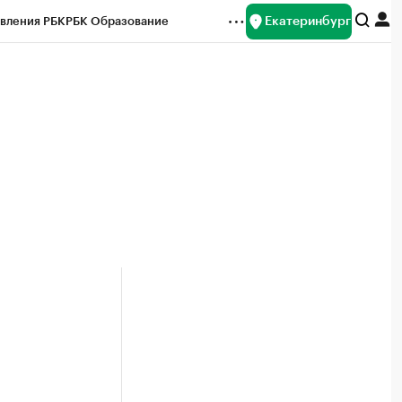
Екатеринбург
вления РБК
РБК Образование
редитные рейтинги
Франшизы
Газета
ок наличной валюты