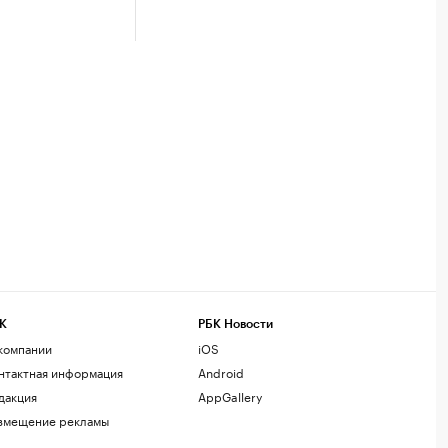
К
РБК Новости
компании
iOS
нтактная информация
Android
дакция
AppGallery
змещение рекламы