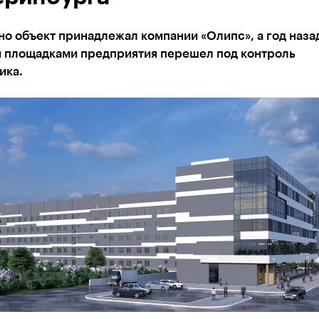
о объект принадлежал компании «Олипс», а год наза
и площадками предприятия перешел под контроль
ика.