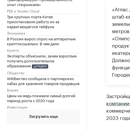
опыт «Норникеля»
«Атлас
РБК и Yandex Cloud
штаб-к
Три крупных порта Китая
приостановили работу из-за
земель
надвигающегося тайфуна
метров
Экономика
«Олипс
В России вырос спрос на аппаратные
криптокошельки. В чем дело
продук
Крипто
екатер
Эксперты объяснили, зачем взрослым
Должно
получать дополнительное
образование
функци
РАДИО
Общество
Городе
Wildberries сообщила о партнерских
хабах для хранения товаров продавцов
Бизнес
Застройщ
Цены на медь показали самый долгий
период роста с 2020 года
компании
Инвестиции
коммерчес
2023 года
Загрузить еще