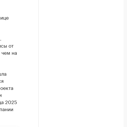
лице
.
исы от
 чем на
шла
ся
роекта
и
ца 2025
мпании