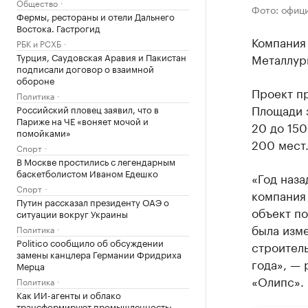
Общество
Фото: офиц
Фермы, рестораны и отели Дальнего
Востока. Гастрогид
Компания
РБК и РСХБ
Турция, Саудовская Аравия и Пакистан
Металлург
подписали договор о взаимной
обороне
Проект п
Политика
Площади 
Российский пловец заявил, что в
Париже на ЧЕ «воняет мочой и
20 до 150
помойками»
200 мест
Спорт
В Москве простились с легендарным
баскетболистом Иваном Едешко
«Год наза
Спорт
компания
Путин рассказал президенту ОАЭ о
объект по
ситуации вокруг Украины
была изме
Политика
Politico сообщило об обсуждении
строитель
замены канцлера Германии Фридриха
года», — 
Мерца
«Олипс».
Политика
Как ИИ-агенты и облако
трансформируют промышленность: