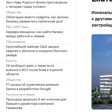
Экс-главу Popcorn Books приговорили
к четырем годам условно
Общество
Изначальн
Облигации вместо кредита: как малому
с другим
бизнесу разместить публичный долг
застройщ
РБК и МСП Банк
Карьера женщины: как найти баланс
между работой и семьей
Образование
Крупнейший майнер США закрыл
квартал с убытком и сократил биткоин-
резерв
Крипто
СК возбудил дело о теракте на
военного ВСУ после боев в Курской
области
Общество
FT узнала об укреплении влияния
Брина в разработках Google
Технологии и медиа
Прокурор запросил 9 лет колонии для
бывшего директора компании
Газманова