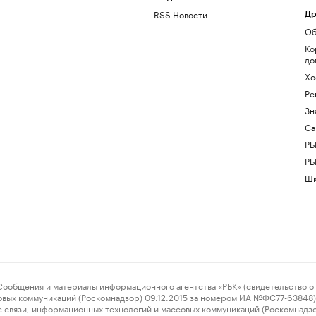
RSS Новости
Др
Об
Ко
до
Хо
Ре
Зн
Са
РБ
РБ
Шк
ения и материалы информационного агентства «РБК» (свидетельство о 
овых коммуникаций (Роскомнадзор) 09.12.2015 за номером ИА №ФС77-63848) 
 связи, информационных технологий и массовых коммуникаций (Роскомнадз