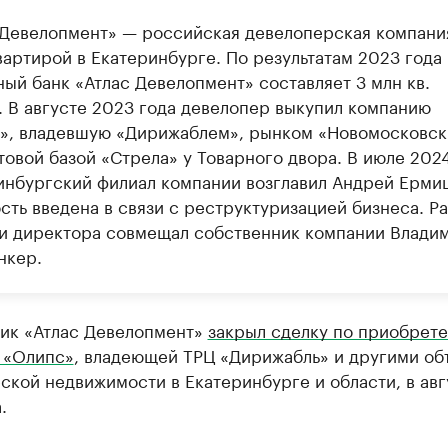
 Девелопмент» — российская девелоперская компани
вартирой в Екатеринбурге. По результатам 2023 года
ный банк «Атлас Девелопмент» составляет 3 млн кв.
. В августе 2023 года девелопер выкупил компанию
», владевшую «Дирижаблем», рынком «Новомосковск
товой базой «Стрела» у Товарного двора. В июле 202
инбургский филиал компании возглавил Андрей Ерми
сть введена в связи с реструктуризацией бизнеса. Р
и директора совмещал собственник компании Влади
нкер.
ик «Атлас Девелопмент»
закрыл сделку по приобрет
 «Олипс»
, владеющей ТРЦ «Дирижабль» и другими об
кой недвижимости в Екатеринбурге и области, в авг
.