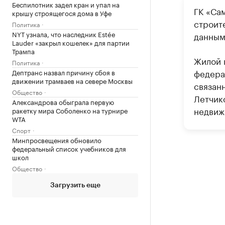
Беспилотник задел кран и упал на
ГК «Са
крышу строящегося дома в Уфе
строите
Политика
NYT узнала, что наследник Estée
данным 
Lauder «закрыл кошелек» для партии
Трампа
Жилой 
Политика
федера
Дептранс назвал причину сбоя в
движении трамваев на севере Москвы
связан
Общество
Летчико
Александрова обыграла первую
недвиж
ракетку мира Соболенко на турнире
WTA
Спорт
Минпросвещения обновило
федеральный список учебников для
школ
Общество
Загрузить еще