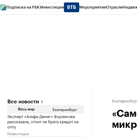
Подписка на РБК
Инвестиции
Мероприятия
Отрасли
Недви
РБК Курсы
РБК Life
Тренды
Визионеры
Национальные проекты
Горо
Спецпроекты СПб
Конференции СПб
Спецпроекты
Проверка конт
Екатеринбур
Все новости
Екатеринбург
Весь мир
«Сам
Эксперт «Альфа-Денег» Фурзикова
рассказала, стоит ли брать кредит на
микр
отпу
Инвестиции