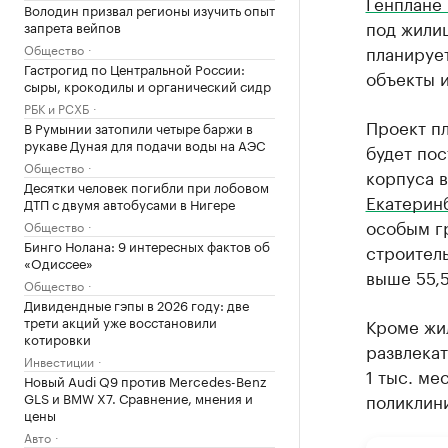
Генплане 
Володин призвал регионы изучить опыт
под жили
запрета вейпов
Общество
планирует
Гастрогид по Центральной России:
объекты 
сыры, крокодилы и органический сидр
РБК и РСХБ
Проект пл
В Румынии затопили четыре баржи в
рукаве Дуная для подачи воды на АЭС
будет пос
Общество
корпуса в
Десятки человек погибли при лобовом
Екатерин
ДТП с двумя автобусами в Нигере
особым г
Общество
Бинго Нолана: 9 интересных фактов об
строитель
«Одиссее»
выше 55,5
Общество
Дивидендные гэпы в 2026 году: две
трети акций уже восстановили
Кроме жил
котировки
развлекат
Инвестиции
1 тыс. ме
Новый Audi Q9 против Mercedes-Benz
GLS и BMW X7. Сравнение, мнения и
поликлини
цены
Авто