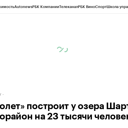
жимость
Autonews
РБК Компании
Телеканал
РБК Вино
Спорт
Школа упра
д
Стиль
Крипто
РБК Бизнес-среда
Дискуссионный клуб
Исследования
К
рагентов
Политика
Экономика
Бизнес
Технологии и медиа
Финансы
Рын
г
олет» построит у озера Ша
орайон на 23 тысячи челове