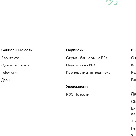
Социальные сети
Подписки
РБ
ВКонтакте
Скрыть баннеры на РБК
О 
Одноклассники
Подписка на РБК
Ко
Telegram
Корпоративная подписка
Ре
Дзен
Ра
Уведомления
RSS Новости
Др
Об
Ко
до
Хо
Ре
Зн