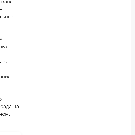
ована
нг
альные
ом —
нные
а с
ания
о-
 сада на
ном,