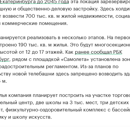
Екатеринбурга до 2045 года
эта локация зарезервир
щную и общественно-деловую застройку. Здесь холди
 возвести 700 тыс. кв. м жилой недвижимости, соци
и коммерческие помещения.
анируется реализовать в несколько этапов. На перв
троено 190 тыс. кв. м жилья. Это будут многосекцио
ысотой от 12 до 17 этажей. Как
ранее сообщал РБК
бург
, рядом с площадкой «Самолета» установлена зон
радостроительным регламентом. Из-за планов по
ству новой телебашни здесь запрещено возводить зд
 м.
ья компания планирует построить на участке торгов
ельный центр, две школы на 3 тыс. мест, три детских
ст, физкультурно-оздоровительный комплекс с бассей
ку и школу искусств.