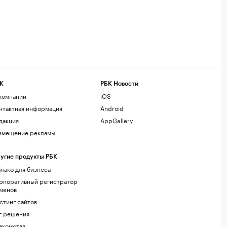
К
РБК Новости
компании
iOS
нтактная информация
Android
дакция
AppGallery
змещение рекламы
угие продукты РБК
лако для бизнеса
рпоративный регистратор
менов
стинг сайтов
г.решения
акомства