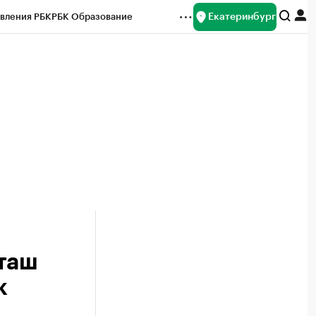
Екатеринбург
вления РБК
РБК Образование
редитные рейтинги
Франшизы
Газета
ок наличной валюты
рташ
к