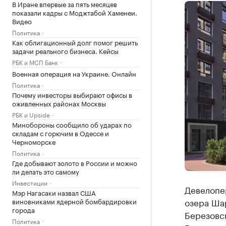
В Иране впервые за пять месяцев
показали кадры с Моджтабой Хаменеи.
Видео
Политика
Как облигационный долг помог решить
задачи реального бизнеса. Кейсы
РБК и МСП Банк
Военная операция на Украине. Онлайн
Политика
Почему инвесторы выбирают офисы в
оживленных районах Москвы
РБК и Upside
Минобороны сообщило об ударах по
складам с горючим в Одессе и
Черноморске
Политика
Где добывают золото в России и можно
ли делать это самому
Инвестиции
Девелопе
Мэр Нагасаки назвал США
озера Ша
виновниками ядерной бомбардировки
города
Березовс
Политика