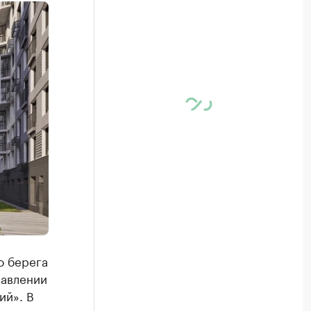
о берега
равлении
ий». В