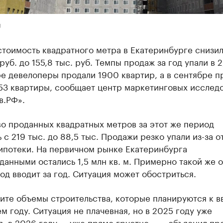
U
тоимость квадратного метра в Екатеринбурге снизил
 руб. до 155,8 тыс. руб. Темпы продаж за год упали в 2
ре девелоперы продали 1900 квартир, а в сентябре 
953 квартиры, сообщает центр маркетинговых исслед
в.РФ».
о проданных квадратных метров за этот же период
 с 219 тыс. до 88,5 тыс. Продажи резко упали из-за 
ипотеки. На первичном рынке Екатеринбурга
анными остались 1,5 млн кв. м. Примерно такой же 
од вводит за год. Ситуация может обостриться.
те объемы строительства, которые планируются к в
 году. Ситуация не плачевная, но в 2025 году уже
, в 2026 году — уже прямо грустно», — объяснил пр