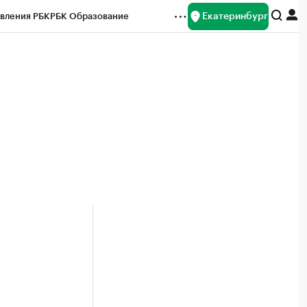
Екатеринбург
вления РБК
РБК Образование
редитные рейтинги
Франшизы
Газета
ок наличной валюты