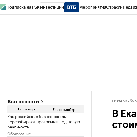
Подписка на РБК
Инвестиции
Мероприятия
Отрасли
Недви
РБК Курсы
РБК Life
Тренды
Визионеры
Национальные проекты
Горо
Спецпроекты СПб
Конференции СПб
Спецпроекты
Проверка конт
Екатеринбур
Все новости
Екатеринбург
Весь мир
В Ек
Как российские бизнес-школы
пересобирают программы под новую
стои
реальность
Образование