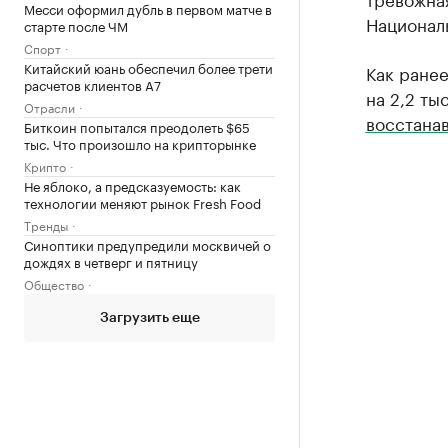
Месси оформил дубль в первом матче в
Национал
старте после ЧМ
Спорт
Китайский юань обеспечил более трети
Как ранее
расчетов клиентов А7
на 2,2 ты
Отрасли
восстана
Биткоин попытался преодолеть $65
тыс. Что произошло на крипторынке
Крипто
Не яблоко, а предсказуемость: как
технологии меняют рынок Fresh Food
Тренды
Синоптики предупредили москвичей о
дождях в четверг и пятницу
Общество
Загрузить еще