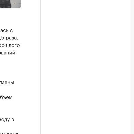
ась с
,5 раза.
прошлого
ований
отмены
объем
воду в
езидент