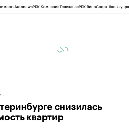
жимость
Autonews
РБК Компании
Телеканал
РБК Вино
Спорт
Школа упра
д
Стиль
Крипто
РБК Бизнес-среда
Дискуссионный клуб
Исследования
К
рагентов
Политика
Экономика
Бизнес
Технологии и медиа
Финансы
Рын
г
атеринбурге снизилась
мость квартир