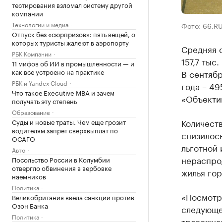
тестирования взломал систему другой
компании
Технологии и медиа
Фото: 66.R
Отпуск без «сюрпризов»: пять вещей, о
которых туристы жалеют в аэропорту
Средняя с
РБК Компании
157,7 тыс.
11 мифов об ИИ в промышленности — и
как все устроено на практике
В сентяб
РБК и Yandex Cloud
года – 4
Что такое Executive MBA и зачем
«Объeкти
получать эту степень
Образование
Количеств
Суды и новые траты. Чем еще грозит
водителям запрет сверхвыплат по
снизилось
ОСАГО
льготной 
Авто
нераспрод
Посольство России в Колумбии
отвергло обвинения в вербовке
жилья гор
наемников
Политика
«Посмотри
Великобритания ввела санкции против
Озон Банка
следующем
Политика
тревожная