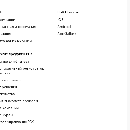
К
РБК Новости
компании
iOS
нтактная информация
Android
дакция
AppGallery
змещение рекламы
угие продукты РБК
лако для бизнеса
рпоративный регистратор
менов
стинг сайтов
г.решения
акомства
йт знакомств podbor.ru
К Компании
К Курсы
ола управления РБК