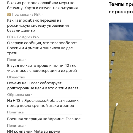
В каких регионах ослабили меры по
Темпы про
бензину. Карта и актуальная ситуация
нераспрод
Подписка на РБК
Как Газпромбанк перешел на
российскую систему управления
базами данных
РБК и Postgres Pro
Оверчук сообщил, что товарооборот
России и Армении снизился на две
трети
Политика
В вузы по квоте прошли почти 42 тыс
участников спецоперации и их детей
Общество
Почему наш мозг саботирует
долгосрочные цели и что с этим делать
Образование
На НПЗ в Ярославской области возник
пожар после крупной атаки дронов
Политика
Военная операция на Украине. Главное
Политика
ИИ компании Meta во время