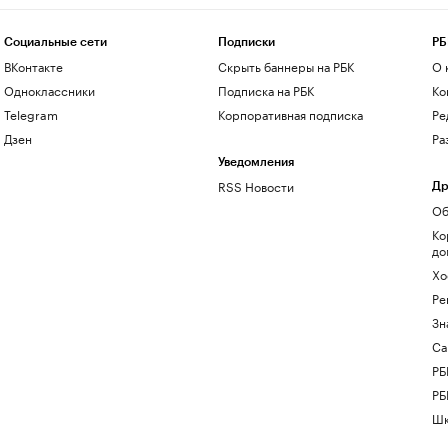
Социальные сети
Подписки
РБ
ВКонтакте
Скрыть баннеры на РБК
О 
Одноклассники
Подписка на РБК
Ко
Telegram
Корпоративная подписка
Ре
Дзен
Ра
Уведомления
RSS Новости
Др
Об
Ко
до
Хо
Ре
Зн
Са
РБ
РБ
Шк