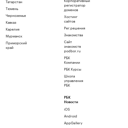
Корпоративный
Татарстан
регистратор
Тюмень
доменов
Черноземье
Хостинг
сайтов
Кавказ
Рег.решения
Карелия
Знакомства
Мурманск
Сайт
Приморский
знакомств
край
podbor.ru
РБК
Компании
РБК Курсы
Школа
управления
РБК
РБК
Новости
iOS
Android
AppGallery