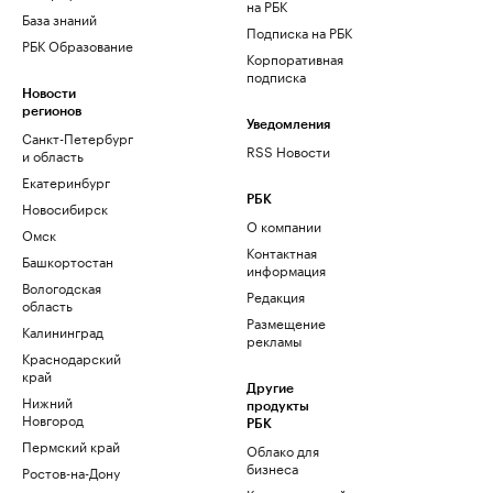
на РБК
База знаний
Подписка на РБК
РБК Образование
Корпоративная
подписка
Новости
регионов
Уведомления
Санкт-Петербург
RSS Новости
и область
Екатеринбург
РБК
Новосибирск
О компании
Омск
Контактная
Башкортостан
информация
Вологодская
Редакция
область
Размещение
Калининград
рекламы
Краснодарский
край
Другие
Нижний
продукты
Новгород
РБК
Пермский край
Облако для
бизнеса
Ростов-на-Дону